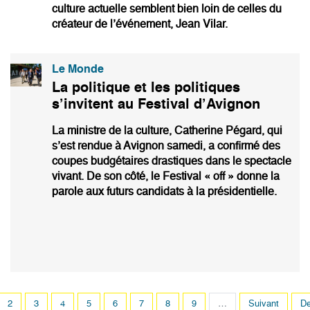
culture actuelle semblent bien loin de celles du
créateur de l’événement, Jean Vilar.
Le Monde
La politique et les politiques
s’invitent au Festival d’Avignon
La ministre de la culture, Catherine Pégard, qui
s’est rendue à Avignon samedi, a confirmé des
coupes budgétaires drastiques dans le spectacle
vivant. De son côté, le Festival « off » donne la
parole aux futurs candidats à la présidentielle.
Pagination
e
Page
2
Page
3
Page
4
Page
5
Page
6
Page
7
Page
8
Page
9
…
Page
Suivant
De
De