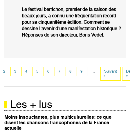
Le festival berrichon, premier de la saison des
beaux jours, a connu une fréquentation record
pour sa cinquantième édition. Comment se
dessine l’avenir d’une manifestation historique ?
Réponses de son directeur, Boris Vedel.
Pagination
e
Page
2
Page
3
Page
4
Page
5
Page
6
Page
7
Page
8
Page
9
…
Page
Suivant
De
De
ante
suivante
›
pa
»
Les + lus
Moins insouciantes, plus multiculturelles: ce que
disent les chansons francophones de la France
actuelle