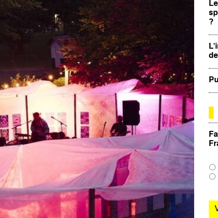
Le
sp
?
L’
de
Pu
Fa
Fr