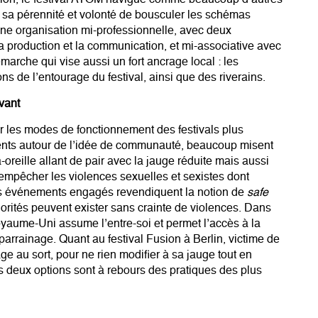
dition, le festival ATOM navigue comme beaucoup d’autres
 sa pérennité et volonté de bousculer les schémas
une organisation mi-professionnelle, avec deux
la production et la communication, et mi-associative avec
rche qui vise aussi un fort ancrage local : les
ns de l’entourage du festival, ainsi que des riverains.
ivant
er les modes de fonctionnement des festivals plus
ents autour de l’idée de communauté, beaucoup misent
reille allant de pair avec la jauge réduite mais aussi
’empêcher les violences sexuelles et sexistes dont
 ces événements engagés revendiquent la notion de
safe
orités peuvent exister sans crainte de violences. Dans
Royaume-Uni assume l’entre-soi et permet l’accès à la
parrainage. Quant au festival Fusion à Berlin, victime de
ge au sort, pour ne rien modifier à sa jauge tout en
es deux options sont à rebours des pratiques des plus