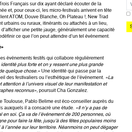
Co
ois Français sur dix ayant déclaré écouter de la
e et, pour ceux-ci, les micro-festivals arrivent en tête
llent ATOM, Douve Blanche, Oh Plateau !, New Trad
urbains ou ruraux, itinérants ou attachés à un lieu,
n d’afficher une petite jauge, généralement une capacité
edéfinir ce que l’on peut attendre d’un tel événement.
é»
les événements festifs qui collabore régulièrement
identité plus forte et on y ressent une plus grande
e de quelque chose.»
Une identité qui passe par la
il des festivaliers ou l’esthétique de l’événement.
«La
 attention à l’univers visuel de leur manifestation et
graphes reconnus»,
poursuit Cha Gonzalez.
e Toulouse, Pablo Belime est éco-conseiller auprès du
vals auxquels il a consacré une étude.
«Il n’y a pas de
tival en soi. Ça va de l’événement de 200 personnes, où
e pour faire la fête, jusqu’à des fêtes populaires moins
ail à l’année sur leur territoire. Néanmoins on peut dégager