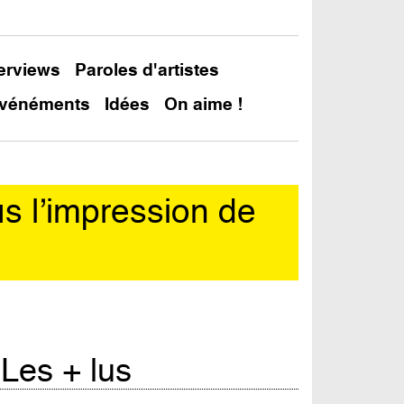
terviews
Paroles d'artistes
vénéments
Idées
On aime !
us l’impression de
In
Les + lus