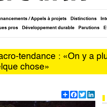
inancements / Appels à projets
Distinctions
In
ues pros
Développement durable
Parutions
E
macro-tendance : «On y a pl
uelque chose»
Share
Facebook
Twitter
Linked