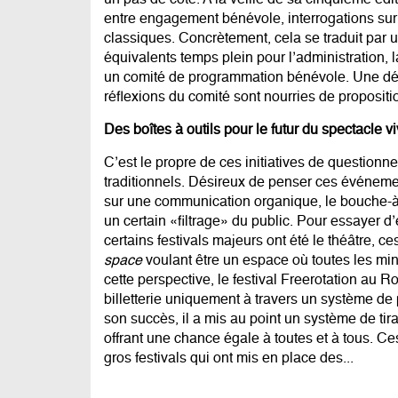
un pas de côté. A la veille de sa cinquième é
entre engagement bénévole, interrogations sur
classiques. Concrètement, cela se traduit par 
équivalents temps plein pour l’administration, 
un comité de programmation bénévole. Une déma
réflexions du comité sont nourries de propositio
Des boîtes à outils pour le futur du spectacle v
C’est le propre de ces initiatives de questionn
traditionnels. Désireux de penser ces événem
sur une communication organique, le bouche-à-o
un certain «filtrage» du public. Pour essayer d
certains festivals majeurs ont été le théâtre,
space
voulant être un espace où toutes les min
cette perspective, le festival Freerotation au 
billetterie uniquement à travers un système de 
son succès, il a mis au point un système de tira
offrant une chance égale à toutes et à tous. C
gros festivals qui ont mis en place des...