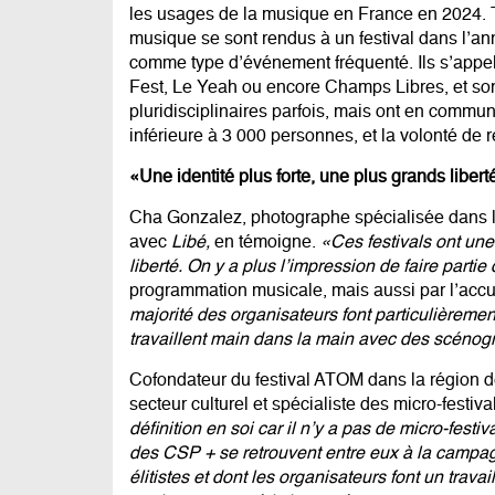
les usages de la musique en France en 2024. Tr
musique se sont rendus à un festival dans l’anné
comme type d’événement fréquenté. Ils s’appe
Fest, Le Yeah ou encore Champs Libres, et sont 
pluridisciplinaires parfois, mais ont en commu
inférieure à 3 000 personnes, et la volonté de r
«Une identité plus forte, une plus grands libert
Cha Gonzalez
, photographe spécialisée dans 
avec
Libé,
en témoigne.
«Ces festivals ont une 
liberté. On y a plus l’impression de faire parti
programmation musicale, mais aussi par l’accue
majorité des organisateurs font particulièrement
travaillent main dans la main avec des scéno
Cofondateur du festival ATOM dans la région d
secteur culturel et spécialiste des micro-festi
définition en soi car il n’y a pas de micro-fes
des CSP + se retrouvent entre eux à la campagn
élitistes et dont les organisateurs font un trav