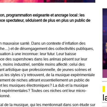
on, programmation exigeante et ancrage local : les
ience spectateur, séduisent de plus en plus un public de
en mauvaise santé. Dans un contexte d’inflation des
fiche…) et de désengagement des collectivités publiques,
uation à une inconnue : leur futur.
Leur baisse
rence des supershows dans les arénas pèsent sur leur
e, moins industriel, semble moins affecté : celui des
tant artistique que professionnelle, de jeunes scènes et
us les styles s’y retrouvent, de la musique expérimentale
ment de niches attirant essentiellement un public de
t les musiques électroniques ? La dub et la musique
 expérimentales ? Toutes ces niches ont leur micro-
l
sionné.
l de la musique, qui les mentionnait dans son étude sur