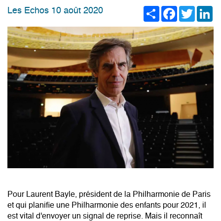
Share
Facebook
Twitter
Li
Les Echos 10 août 2020
Pour Laurent Bayle, président de la Philharmonie de Paris
et qui planifie une Philharmonie des enfants pour 2021, il
est vital d'envoyer un signal de reprise. Mais il reconnaît