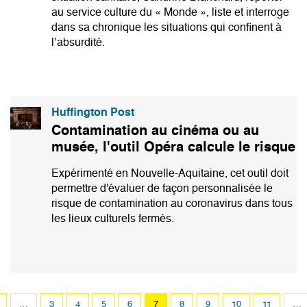
au service culture du « Monde », liste et interroge
dans sa chronique les situations qui confinent à
l’absurdité.
Huffington Post
Contamination au cinéma ou au
musée, l'outil Opéra calcule le risque
Expérimenté en Nouvelle-Aquitaine, cet outil doit
permettre d'évaluer de façon personnalisée le
risque de contamination au coronavirus dans tous
les lieux culturels fermés.
Pagination
…
Page
3
Page
4
Page
5
Page
6
Page
7
Page
8
Page
9
Page
10
Page
11
…