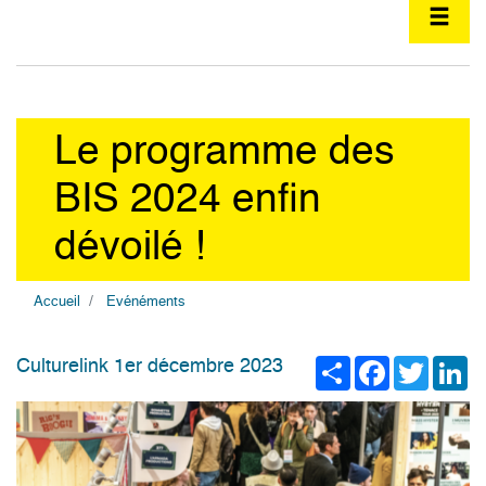
Le programme des
BIS 2024 enfin
dévoilé !
Accueil
Evénéments
Share
Facebook
Twitter
Li
Culturelink 1er décembre 2023