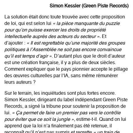
Simon Kessler (Green Piste Records)
La solution était donc toute trouvée avec cette proposition
de loi, qui est selon lui
« la pièce manquante du puzzle
pour qu’on puisse exercer les droits de propriété
intellectuelle auprès des acteurs du secteur ».
Et
d’ajouter :
« Il est regrettable qu’une majorité des groupes
politiques à l’Assemblée ne soit pas encore convaincue
qu’il est temps d’agir »
. D’autant plus que le droit d’auteur
est une création française, il y a plus de deux siècles.
Comment expliquer que le pays pionnier accepte le pillage
des œuvres culturelles par l’IA, sans même rémunérer
leurs auteurs ?
Sur le terrain, les inquiétudes sont plus fortes encore.
Simon Kessler, dirigeant du label indépendant Green Piste
Records, a signé la tribune pour soutenir la proposition de
lui.
« Ça permet de faire un premier pas vers le contrôle
pour éviter que ce soit la jungle »,
estime-t-il. Quand on lui
apprend que la loi n’a finalement pas été retenue, il
reconnaît qu’il n’est pas surpris et regrette
« un train de