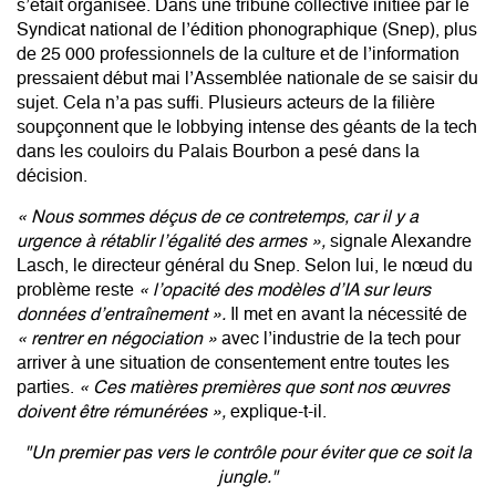
s’était organisée. Dans une tribune collective initiée par le
Syndicat national de l’édition phonographique (Snep), plus
de 25 000 professionnels de la culture et de l’information
pressaient début mai l’Assemblée nationale de se saisir du
sujet. Cela n’a pas suffi. Plusieurs acteurs de la filière
soupçonnent que le lobbying intense des géants de la tech
dans les couloirs du Palais Bourbon a pesé dans la
décision.
« Nous sommes déçus de ce contretemps, car il y a
urgence à rétablir l’égalité des armes »,
signale Alexandre
Lasch, le directeur général du Snep. Selon lui, le nœud du
problème reste
« l’opacité des modèles d’IA sur leurs
données d’entraînement ».
Il met en avant la nécessité de
« rentrer en négociation »
avec l’industrie de la tech
pour
arriver à une situation de consentement entre toutes les
parties.
« Ces matières premières que sont nos œuvres
doivent être rémunérées »,
explique-t-il.
"Un premier pas vers le contrôle pour éviter que ce soit la
jungle."