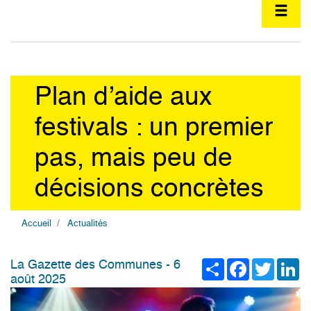
Plan d’aide aux
festivals : un premier
pas, mais peu de
décisions concrètes
Accueil
Actualités
Share
Facebook
Twitter
Li
La Gazette des Communes - 6
août 2025