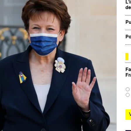
L’
de
Pu
Po
Fa
Fr