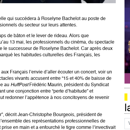
 celle qui succédera à Roselyne Bachelot au poste de
ssionnels du secteur sur leurs attentes.
ps de bâton et le lever de rideau. Alors que
qu’au 13 mai
, les professionnels du cinéma, du spectacle
me le successeur de
Roselyne Bachelot
. Car après deux
arqué les habitudes culturelles
des Français, les
ux Français l’envie d’aller écouter un concert, voir un
ectacles vivants accusent entre “15 et 40% de baisse de
que au
HuffPost
Frédéric Maurin, président du Syndicat
t une conjonction entre “perte d’habitude” et
faut redonner l’appétence à nos concitoyens de revenir
l
r”, décrit Jean-Christophe Bourgeois, président de
Co
t l’ensemble des représentations professionnelles de
st prise en main et a enfourché le tigre comme l’invectivait