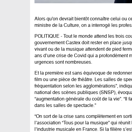
Alors qu'on devrait bientôt connaître celui ou
ministre de la Culture, on a interrogé les profe
POLITIQUE - Tout le monde attend les trois cou
gouvernement Castex doit
rester en place jus
vivant ou de la musique attendent de pied fer
ans d’une crise de Covid qui a profondément
m
urgences sont nombreuses.
Et la première est sans équivoque de redonner a
film ou une pièce de théâtre. Les salles de sp
fréquentation selon les agglomérations”, indi
national des scènes publiques (SNSP), évoquan
“augmentation générale du coût de la vie”. “Il 
dans les salles de spectacle.”
“On sort de la crise sans complètement en sorti
l’association “Tous pour la musique” qui réuni
l’industrie musicale en France. Si la filière s’e