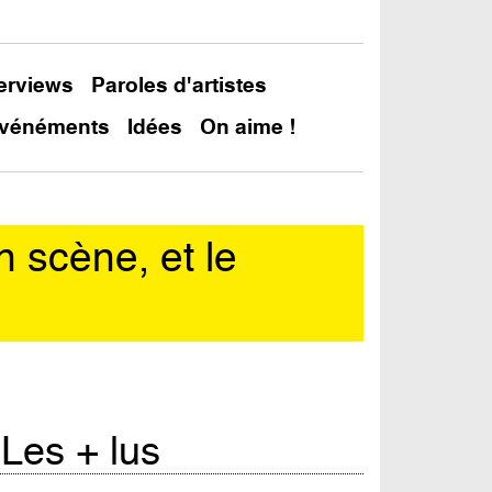
terviews
Paroles d'artistes
vénéments
Idées
On aime !
n scène, et le
In
Les + lus