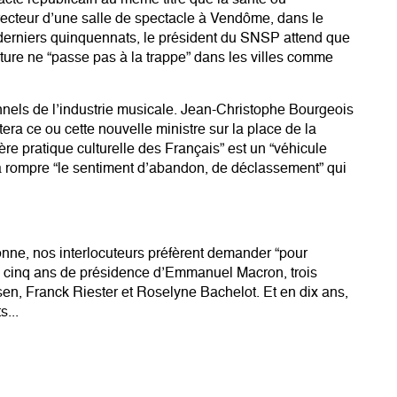
 pacte républicain au même titre que la santé ou
irecteur d’une salle de spectacle à Vendôme, dans le
derniers quinquennats, le président du SNSP attend que
ulture ne “passe pas à la trappe” dans les villes comme
nels de l’industrie musicale. Jean-Christophe Bourgeois
tera ce ou cette nouvelle ministre sur la place de la
ère pratique culturelle des Français” est un “véhicule
r à rompre “le sentiment d’abandon, de déclassement” qui
sonne, nos interlocuteurs préfèrent demander “pour
n cinq ans de présidence d’Emmanuel Macron, trois
en, Franck Riester et Roselyne Bachelot. Et en dix ans,
s...