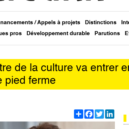
inancements / Appels à projets
Distinctions
In
ues pros
Développement durable
Parutions
E
e de la culture va entrer e
e pied ferme
Share
Facebook
Twitter
Linked