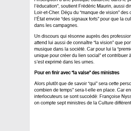
l’inscription d’une politique culturelle dans le
l’éducation”, soutient Frédéric Maurin, aussi d
Loir-et-Cher. Déçu du “manque de vision” des 
l’État envoie “des signaux forts” pour que la c
dans les campagnes.
Un discours qui résonne auprès des profession
attend lui aussi de connaître “la vision” que por
musique dans la société. Car pour lui la “premi
unique pour créer du lien social” et contribue
s’est exprimé dans les urnes.
Pour en finir avec “la valse” des ministres
Alors plutôt que de savoir “qui” sera cette per
combien de temps” sera-t-elle en place. Car e
interlocuteurs se sont succédé: Françoise Nyss
on compte sept ministres de la Culture différent