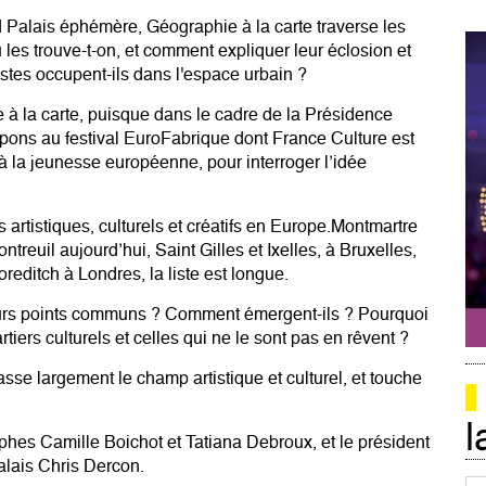
 Palais éphémère, Géographie à la carte traverse les
Où les trouve-t-on, et comment expliquer leur éclosion et
tistes occupent-ils dans l'espace urbain ?
à la carte, puisque dans le cadre de la Présidence
pons au festival EuroFabrique dont France Culture est
 la jeunesse européenne, pour interroger l’idée
s artistiques, culturels et créatifs en Europe.Montmartre
ntreuil aujourd’hui, Saint Gilles et Ixelles, à Bruxelles,
reditch à Londres, la liste est longue.
leurs points communs ? Comment émergent-ils ? Pourquoi
tiers culturels et celles qui ne le sont pas en rêvent ?
sse largement le champ artistique et culturel, et touche
l
aphes Camille Boichot et Tatiana Debroux, et le président
lais Chris Dercon.
Co