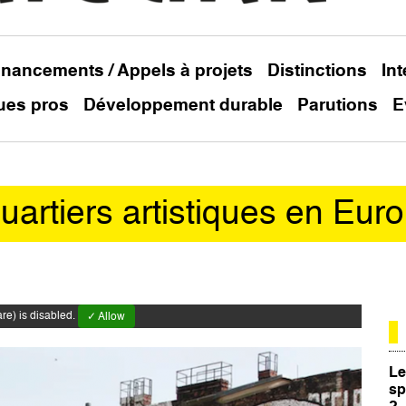
inancements / Appels à projets
Distinctions
In
ues pros
Développement durable
Parutions
E
uartiers artistiques en Eur
e) is disabled.
✓ Allow
Le
sp