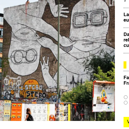
?
La
eu
Da
re
cu
Fa
Fr