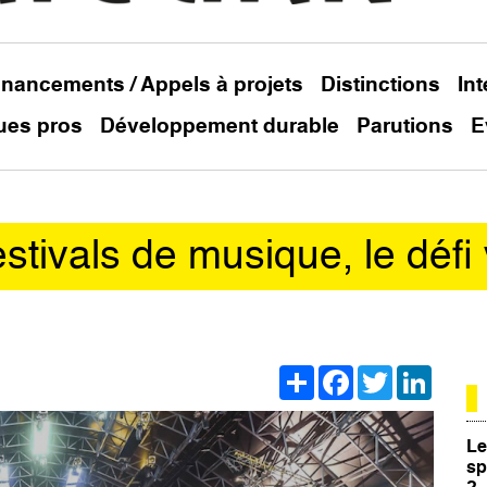
inancements / Appels à projets
Distinctions
In
ues pros
Développement durable
Parutions
E
stivals de musique, le défi 
Share
Facebook
Twitter
Linked
Le
sp