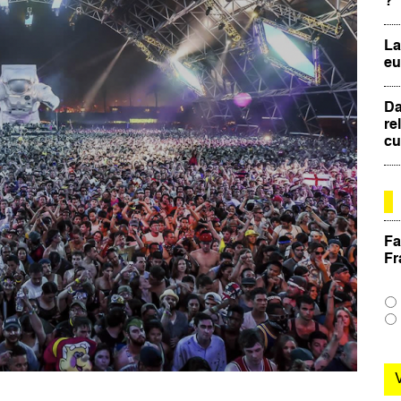
?
La
eu
Da
re
cu
Fa
Fr