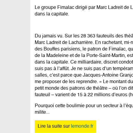
Le groupe Fimalac dirigé par Marc Ladreit de La
dans la capitale.
Du jamais vu. Sur les 28 363 fauteuils des thé
Marc Ladreit de Lacharrière. En rachetant, mi-
des Bouffes parisiens, le patron de Fimalac, qu
de la Madeleine et de la Porte-Saint-Martin, es
dans la capitale. Ce milliardaire, discret condot
suis pas à l’affût. Je ne suis pas d’un tempéram
salles, c’est parce que Jacques-Antoine Granj
me proposer de les reprendre. » Le montant du c
petit monde des patrons de théâtre – où l’on di
fauteuil – varient de 15 à 22 millions d’euros (h
Pourquoi cette boulimie pour un secteur à l’équ
milite...
Lire la suite sur
lemonde.fr