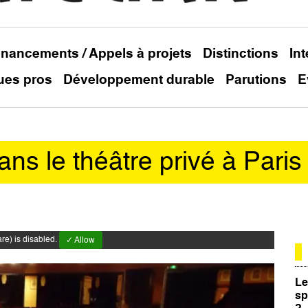
inancements / Appels à projets
Distinctions
In
ues pros
Développement durable
Parutions
E
ns le théâtre privé à Paris
e) is disabled.
✓ Allow
Le
sp