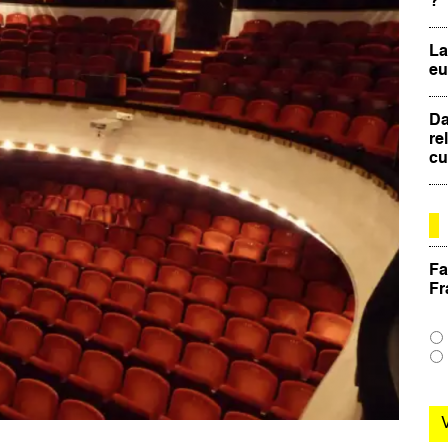
?
La
eu
Da
re
cu
Fa
Fr