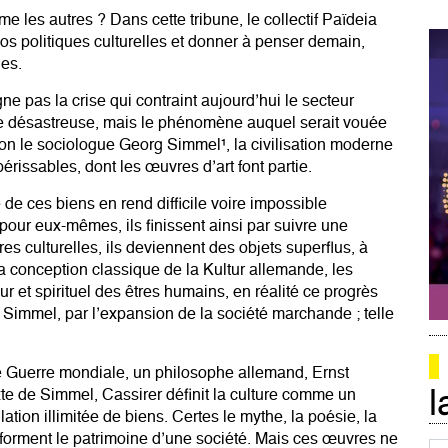
 les autres ? Dans cette tribune, le collectif Païdeia
nos politiques culturelles et donner à penser demain,
es.
ne pas la crise qui contraint aujourd’hui le secteur
ue désastreuse, mais le phénomène auquel serait vouée
elon le sociologue Georg Simmel¹, la civilisation moderne
rissables, dont les œuvres d’art font partie.
de ces biens en rend difficile voire impossible
 pour eux-mêmes, ils finissent ainsi par suivre une
res culturelles, ils deviennent des objets superflus, à
la conception classique de la Kultur allemande, les
ur et spirituel des êtres humains, en réalité ce progrès
 Simmel, par l’expansion de la société marchande ; telle
 Guerre mondiale, un philosophe allemand, Ernst
l
xte de Simmel, Cassirer définit la culture comme un
ion illimitée de biens. Certes le mythe, la poésie, la
s forment le patrimoine d’une société. Mais ces œuvres ne
Co