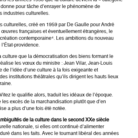
dans les années 1950 que la culture devient la « catégorie
 se donne pour tâche d’enrayer le phénomène de
 industries culturelles.
es culturelles, créé en 1959 par De Gaulle pour André
des œuvres françaises et éventuellement étrangères, le
la création contemporaine⁴. Les ambitions du nouveau
 l’État-providence.
 culture que la démocratisation des biens formant le
 réalise les vœux du ministre : Jean Vilar, Jean-Louis
e de l’idée d’une culture à la fois exigeante et
des institutions théâtrales qu’ils dirigent les hauts lieux
raine.
Vitez le qualifie alors, traduit les idéaux de l’époque.
e les excès de la marchandisation plutôt que d’en
se a plus d’une fois été notée.
s ambiguïtés de la culture dans le second XXe siècle
relle nationale, si elles ont continué d’alimenter
s duré dans les faits. Avec le tournant libéral des années