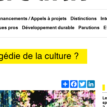
inancements / Appels à projets
Distinctions
In
ues pros
Développement durable
Parutions
E
gédie de la culture ?
Share
Facebook
Twitter
Linked
Le
sp