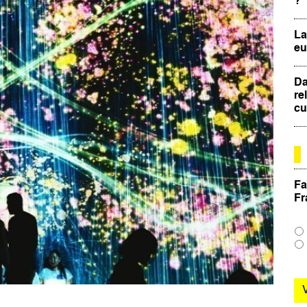
?
La
eu
Da
re
cu
Fa
Fr