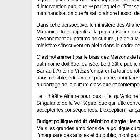
déjà été jetées sous le Front populaire, c’est 
d’intervention publique »³ par laquelle l’État
marchandisation que faisait craindre l’essor des
Dans cette perspective, le ministère des Affair
Malraux, a trois objectifs : la popularisation 
rayonnement du patrimoine culturel, l’aide à 
ministère s’inscrivent en plein dans le cadre de
C’est notamment par le biais des Maisons de la
patrimoine doit être réalisée. Le théâtre public
Barrault, Antoine Vitez s’emparent à tour de rôl
transmissible, édifiante et populaire, pour faire 
du partage de la culture classique et contempo
Le « théâtre élitaire pour tous », tel qu’Antoine 
Singularité de la Ve République qui lutte contr
accepter les conséquences. L’exception françai
Budget politique réduit, définition élargie : le
Mais les grandes ambitions de la politique cultu
l’imaginaire des artistes et du public, n’ont pa