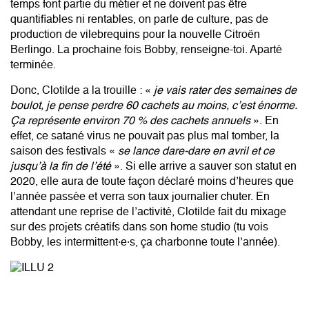
partir en repérages, écrire ou entretenir le matériel. Ces
temps font partie du métier et ne doivent pas être
quantifiables ni rentables, on parle de culture, pas de
production de vilebrequins pour la nouvelle Citroën
Berlingo. La prochaine fois Bobby, renseigne-toi. Aparté
terminée.
Donc, Clotilde a la trouille : «
je vais rater des semaines de
boulot, je pense perdre 60 cachets au moins, c’est énorme.
Ça représente environ 70 % des cachets annuels
». En
effet, ce satané virus ne pouvait pas plus mal tomber, la
saison des festivals «
se lance dare-dare en avril et ce
jusqu’à la fin de l’été
». Si elle arrive a sauver son statut en
2020, elle aura de toute façon déclaré moins d’heures que
l’année passée et verra son taux journalier chuter. En
attendant une reprise de l’activité, Clotilde fait du mixage
sur des projets créatifs dans son home studio (tu vois
Bobby, les intermittent·e·s, ça charbonne toute l’année).