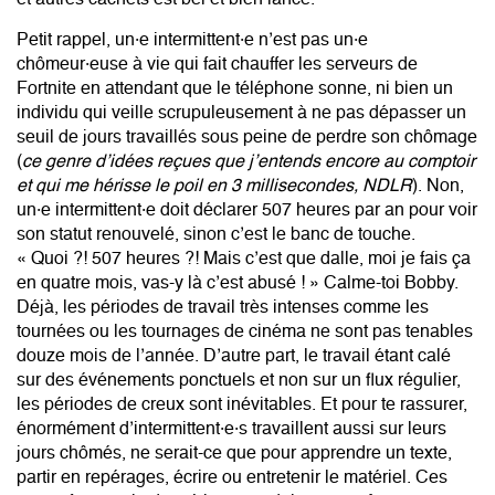
et autres cachets est bel et bien lancé.
Petit rappel, un·e intermittent·e n’est pas un·e
chômeur·euse à vie qui fait chauffer les serveurs de
Fortnite en attendant que le téléphone sonne, ni bien un
individu qui veille scrupuleusement à ne pas dépasser un
seuil de jours travaillés sous peine de perdre son chômage
(
ce genre d’idées reçues que j’entends encore au comptoir
et qui me hérisse le poil en 3 millisecondes, NDLR
). Non,
un·e intermittent·e doit déclarer 507 heures par an pour voir
son statut renouvelé, sinon c’est le banc de touche.
« Quoi ?! 507 heures ?! Mais c’est que dalle, moi je fais ça
en quatre mois, vas-y là c’est abusé ! » Calme-toi Bobby.
Déjà, les périodes de travail très intenses comme les
tournées ou les tournages de cinéma ne sont pas tenables
douze mois de l’année. D’autre part, le travail étant calé
sur des événements ponctuels et non sur un flux régulier,
les périodes de creux sont inévitables. Et pour te rassurer,
énormément d’intermittent·e·s travaillent aussi sur leurs
jours chômés, ne serait-ce que pour apprendre un texte,