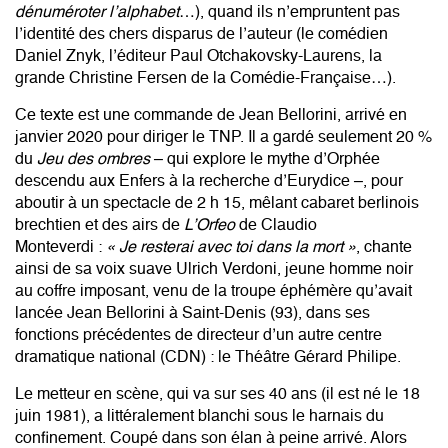
dénuméroter l’alphabet
…), quand ils n’empruntent pas
l’identité des chers disparus de l’auteur (le comédien
Daniel Znyk, l’éditeur Paul Otchakovsky-Laurens, la
grande Christine Fersen de la Comédie-Française…).
Ce texte est une commande de Jean Bellorini, arrivé en
janvier 2020 pour diriger le TNP. Il a gardé seulement 20 %
du
Jeu des ombres
– qui explore le mythe d’Orphée
descendu aux Enfers à la recherche d’Eurydice –, pour
aboutir à un spectacle de 2 h 15, mêlant cabaret berlinois
brechtien et des airs de
L’Orfeo
de Claudio
Monteverdi :
« Je resterai avec toi dans la mort »
, chante
ainsi de sa voix suave Ulrich Verdoni, jeune homme noir
au coffre imposant, venu de la troupe éphémère qu’avait
lancée Jean Bellorini à Saint-Denis (93), dans ses
fonctions précédentes de directeur d’un autre centre
dramatique national (CDN) : le Théâtre Gérard Philipe.
Le metteur en scène, qui va sur ses 40 ans (il est né le 18
juin 1981), a littéralement blanchi sous le harnais du
confinement. Coupé dans son élan à peine arrivé. Alors