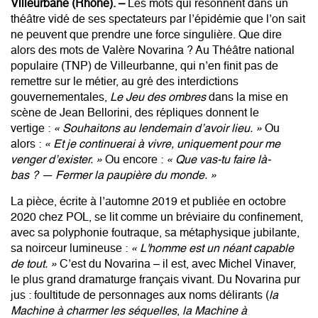
Villeurbane (Rhône). –
Les mots qui résonnent dans un
théâtre vidé de ses spectateurs par l’épidémie que l’on sait
ne peuvent que prendre une force singulière. Que dire
alors des mots de
Valère Novarina
? Au Théâtre national
populaire (TNP) de Villeurbanne, qui n’en finit pas de
remettre sur le métier, au gré des interdictions
gouvernementales,
Le Jeu des ombres
dans la mise en
scène de Jean Bellorini, des répliques donnent le
vertige :
« Souhaitons au lendemain d’avoir lieu. »
Ou
alors :
« Et je continuerai à vivre, uniquement pour me
venger d’exister. »
Ou encore :
« Que vas-tu faire là-
bas ? — Fermer la paupière du monde. »
La pièce, écrite à l’automne 2019 et publiée en octobre
2020 chez POL, se lit comme un bréviaire du confinement,
avec sa polyphonie foutraque, sa métaphysique jubilante,
sa noirceur lumineuse :
« L'homme est un néant capable
de tout. »
C’est du Novarina – il est, avec Michel Vinaver,
le plus grand dramaturge français vivant. Du Novarina pur
jus : foultitude de personnages aux noms délirants (
la
Machine à charmer les séquelles
,
la Machine à