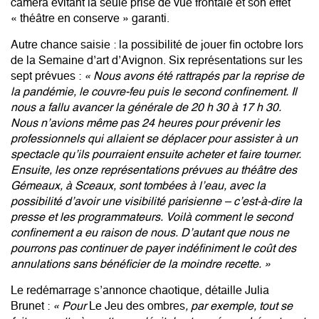
caméra évitant la seule prise de vue frontale et son effet
« théâtre en conserve » garanti.
Autre chance saisie : la possibilité de jouer fin octobre lors
de la Semaine d’art d’Avignon. Six représentations sur les
sept prévues :
« Nous avons été rattrapés par la reprise de
la pandémie, le couvre-feu puis le second confinement. Il
nous a fallu avancer la générale de 20 h 30 à 17 h 30.
Nous n’avions même pas 24 heures pour prévenir les
professionnels qui allaient se déplacer pour assister à un
spectacle qu’ils pourraient ensuite acheter et faire tourner.
Ensuite, les onze représentations prévues au théâtre des
Gémeaux, à Sceaux, sont tombées à l’eau, avec la
possibilité d’avoir une visibilité parisienne – c’est-à-dire la
presse et les programmateurs. Voilà comment le second
confinement a eu raison de nous. D’autant que nous ne
pourrons pas continuer de payer indéfiniment le coût des
annulations sans bénéficier de la moindre recette. »
Le redémarrage s’annonce chaotique, détaille Julia
Brunet :
« Pour
Le Jeu des ombres
, par exemple, tout se