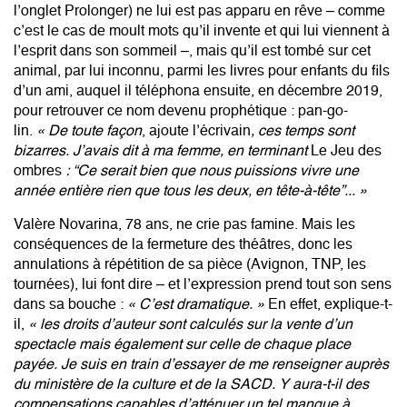
l’onglet Prolonger
) ne lui est pas apparu en rêve – comme
c’est le cas de moult mots qu’il invente et qui lui viennent à
l’esprit dans son sommeil –, mais qu’il est tombé sur cet
animal, par lui inconnu, parmi les livres pour enfants du fils
d’un ami, auquel il téléphona ensuite, en décembre 2019,
pour retrouver ce nom devenu prophétique : pan-go-
lin.
« De toute façon
, ajoute l’écrivain
, ces temps sont
bizarres. J’avais dit à ma femme, en terminant
Le Jeu des
ombres
: “Ce serait bien que nous puissions vivre une
année entière rien que tous les deux, en tête-à-tête”... »
Valère Novarina, 78 ans, ne crie pas famine. Mais les
conséquences de la fermeture des théâtres, donc les
annulations à répétition de sa pièce (Avignon, TNP, les
tournées), lui font dire – et l’expression prend tout son sens
dans sa bouche :
« C’est dramatique. »
En effet, explique-t-
il,
« les droits d’auteur sont calculés sur la vente d’un
spectacle mais également sur celle de chaque place
payée. Je suis en train d’essayer de me renseigner auprès
du ministère de la culture et de la
SACD
. Y aura-t-il des
compensations capables d’atténuer un tel manque à