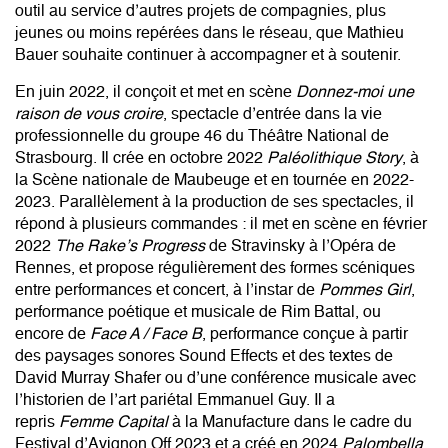
outil au service d’autres projets de compagnies, plus
jeunes ou moins repérées dans le réseau, que Mathieu
Bauer souhaite continuer à accompagner et à soutenir.
En juin 2022, il conçoit et met en scène
Donnez-moi une
raison de vous croire
, spectacle d’entrée dans la vie
professionnelle du groupe 46 du Théâtre National de
Strasbourg. Il crée en octobre 2022
Paléolithique Story
, à
la Scène nationale de Maubeuge et en tournée en 2022-
2023. Parallèlement à la production de ses spectacles, il
répond à plusieurs commandes : il met en scène en février
2022
The Rake’s Progress
de Stravinsky à l’Opéra de
Rennes, et propose régulièrement des formes scéniques
entre performances et concert, à l’instar de
Pommes Girl
,
performance poétique et musicale de Rim Battal, ou
encore de
Face A / Face B
, performance conçue à partir
des paysages sonores Sound Effects et des textes de
David Murray Shafer ou d’une conférence musicale avec
l’historien de l’art pariétal Emmanuel Guy. Il a
repris
Femme Capital
à la Manufacture dans le cadre du
Festival d’Avignon Off 2023 et a créé en 2024
Palombella