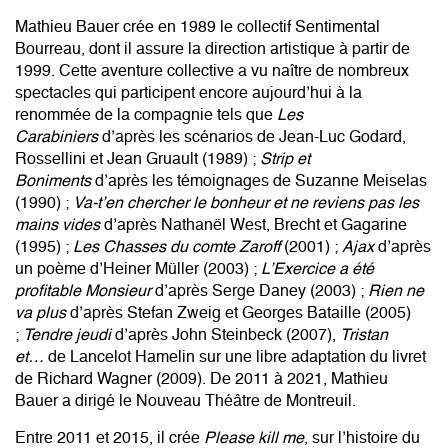
Mathieu Bauer crée en 1989 le collectif Sentimental
Bourreau, dont il assure la direction artistique à partir de
1999. Cette aventure collective a vu naître de nombreux
spectacles qui participent encore aujourd’hui à la
renommée de la compagnie tels que
Les
Carabiniers
d’après les scénarios de Jean-Luc Godard,
Rossellini et Jean Gruault (1989) ;
Strip et
Boniments
d’après les témoignages de Suzanne Meiselas
(1990) ;
Va-t’en chercher le bonheur et ne reviens pas les
mains vides
d’après Nathanël West, Brecht et Gagarine
(1995) ;
Les Chasses du comte Zaroff
(2001) ;
Ajax
d’après
un poème d’Heiner Müller (2003) ;
L’Exercice a été
profitable Monsieur
d’après Serge Daney (2003) ;
Rien ne
va plus
d’après Stefan Zweig et Georges Bataille (2005)
;
Tendre jeudi
d’après John Steinbeck (2007),
Tristan
et…
de Lancelot Hamelin sur une libre adaptation du livret
de Richard Wagner (2009). De 2011 à 2021, Mathieu
Bauer a dirigé le Nouveau Théâtre de Montreuil.
Entre 2011 et 2015, il crée
Please kill me
, sur l’histoire du