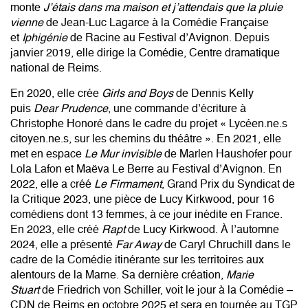
monte
J’étais dans ma maison et j’attendais que la pluie
vienne
de Jean-Luc Lagarce à la Comédie Française
et
Iphigénie
de Racine au Festival d’Avignon. Depuis
janvier 2019, elle dirige la Comédie, Centre dramatique
national de Reims.
En 2020, elle crée
Girls and Boys
de Dennis Kelly
puis
Dear Prudence
,
une commande d’écriture à
Christophe Honoré
dans le cadre du projet « Lycéen.ne.s
citoyen.ne.s, sur les chemins du théâtre ». En 2021, elle
met en espace
Le Mur invisible
de Marlen Haushofer pour
Lola Lafon et Maëva Le Berre au Festival d’Avignon. En
2022, elle a créé
Le Firmament
, Grand Prix du Syndicat de
la Critique 2023,
une pièce de Lucy Kirkwood
, pour 16
comédiens dont 13 femmes, à ce jour inédite en France.
En 2023, elle créé
Rapt
de Lucy Kirkwood
. À l’automne
2024, elle a présenté
Far Away
de Caryl Chruchill dans le
cadre de la Comédie itinérante sur les territoires aux
alentours de la Marne. Sa dernière création,
Marie
Stuart
de Friedrich von Schiller, voit le jour à la Comédie –
CDN de Reims
en octobre 2025
et sera en tournée au TGP