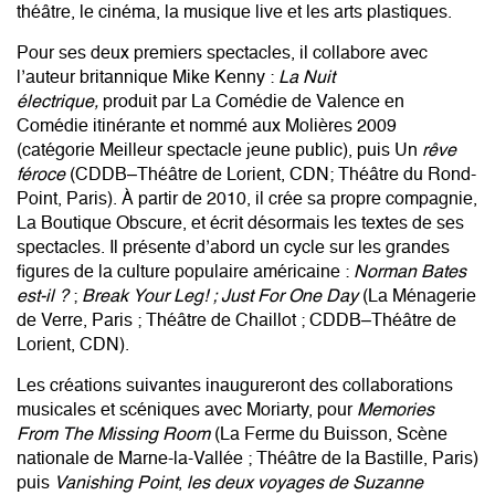
théâtre, le cinéma, la musique live et les arts plastiques.
Pour ses deux premiers spectacles, il collabore avec
l’auteur britannique Mike Kenny :
La Nuit
électrique,
produit par La Comédie de Valence en
Comédie itinérante et nommé aux Molières 2009
(catégorie Meilleur spectacle jeune public), puis Un
rêve
féroce
(CDDB–Théâtre de Lorient, CDN; Théâtre du Rond-
Point, Paris). À partir de 2010, il crée sa propre compagnie,
La Boutique Obscure, et écrit désormais les textes de ses
spectacles. Il présente d’abord un cycle sur les grandes
figures de la culture populaire américaine :
Norman Bates
est-il ?
;
Break Your Leg! ; Just For One Day
(La Ménagerie
de Verre, Paris ; Théâtre de Chaillot ; CDDB–Théâtre de
Lorient, CDN).
Les créations suivantes inaugureront des collaborations
musicales et scéniques avec Moriarty, pour
Memories
From The Missing Room
(La Ferme du Buisson, Scène
nationale de Marne-la-Vallée ; Théâtre de la Bastille, Paris)
puis
Vanishing Point
,
les deux voyages de Suzanne