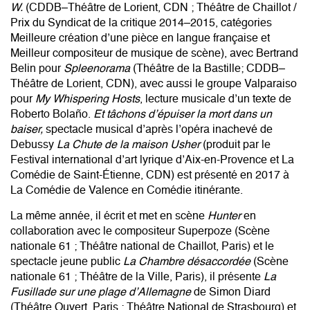
W.
(CDDB–Théâtre de Lorient, CDN ; Théâtre de Chaillot /
Prix du Syndicat de la critique 2014–2015, catégories
Meilleure création d’une pièce en langue française et
Meilleur compositeur de musique de scène), avec Bertrand
Belin pour
Spleenorama
(Théâtre de la Bastille; CDDB–
Théâtre de Lorient, CDN), avec aussi le groupe Valparaiso
pour
My Whispering Hosts
, lecture musicale d’un texte de
Roberto Bolaño.
Et tâchons d’épuiser la mort dans un
baiser,
spectacle musical d’après l’opéra inachevé de
Debussy
La Chute de la maison Usher
(produit par le
Festival international d’art lyrique d’Aix-en-Provence et La
Comédie de Saint-Étienne, CDN) est présenté en 2017 à
La Comédie de Valence en Comédie itinérante.
La même année, il écrit et met en scène
Hunter
en
collaboration avec le compositeur Superpoze
(Scène
nationale 61 ; Théâtre national de Chaillot, Paris) et le
spectacle jeune public
La Chambre désaccordée
(Scène
nationale 61 ; Théâtre de la Ville, Paris), il présente
La
Fusillade sur une plage d’Allemagne
de Simon Diard
(Théâtre Ouvert, Paris ; Théâtre National de Strasbourg) et