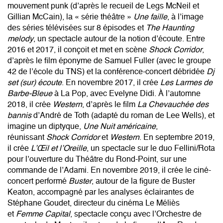
mouvement punk (d’après le recueil de Legs McNeil et
Gillian McCain), la « série théâtre »
Une faille
, à l’image
des séries télévisées sur 8 épisodes et
The Haunting
melody
, un spectacle autour de la notion d’écoute. Entre
2016 et 2017, il conçoit et met en scène
Shock Corridor
,
d’après le film éponyme de Samuel Fuller (avec le groupe
42 de l’école du TNS) et la conférence-concert débridée
Dj
set (sur) écoute
. En novembre 2017, il crée
Les Larmes de
Barbe-Bleue
à La Pop,
avec Evelyne Didi
. À l’automne
2018, il crée
Western
, d’après le film
La Chevauchée des
bannis
d’André de Toth (adapté du roman de Lee Wells), et
imagine un diptyque,
Une Nuit américaine
,
réunissant
Shock Corridor
et
Western
. En septembre 2019,
il crée
L’Œil et l’Oreille
, un spectacle sur le duo Fellini/Rota
pour l’ouverture du Théâtre du Rond-Point, sur une
commande de l’Adami. En novembre 2019, il crée le ciné-
concert performé
Buster
, autour de la figure de Buster
Keaton, accompagné par les analyses éclairantes de
Stéphane Goudet, directeur du cinéma Le Méliès
et
Femme Capital
, spectacle conçu avec l’Orchestre de