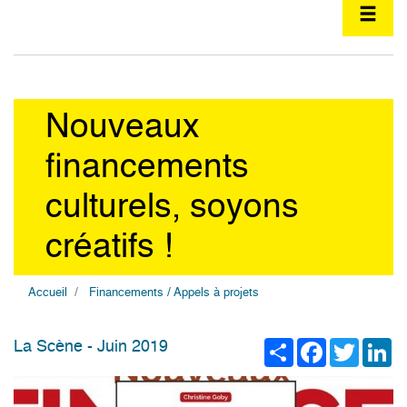
Nouveaux
financements
culturels, soyons
créatifs !
Accueil
Financements / Appels à projets
Share
Facebook
Twitter
Li
La Scène - Juin 2019