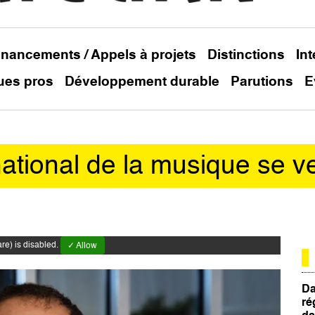
inancements / Appels à projets
Distinctions
In
ues pros
Développement durable
Parutions
E
national de la musique se v
e) is disabled.
✓ Allow
Da
ré