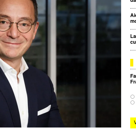
da
Ai
mo
La
cu
Fa
Fr