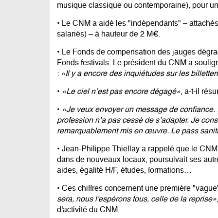
musique classique ou contemporaine), pour un
• Le CNM a aidé les "indépendants" – attaché
salariés) – à hauteur de 2 M€.
• Le Fonds de compensation des jauges dégradé
Fonds festivals. Le président du CNM a soulign
:
«Il y a encore des inquiétudes sur les billette
•
«Le ciel n’est pas encore dégagé»
, a-t-il rés
•
«Je veux envoyer un message de confiance. Il 
profession n’a pas cessé de s’adapter. Je cons
remarquablement mis en œuvre. Le pass sanitair
• Jean-Philippe Thiellay a rappelé que le CNM
dans de nouveaux locaux, poursuivait ses aut
aides, égalité H/F, études, formations…
• Ces chiffres concernent une première "vague
sera, nous l'espérons tous, celle de la reprise»
d'activité du CNM.