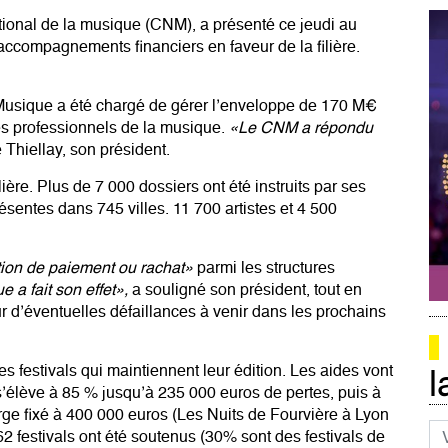
tional de la musique (CNM), a présenté ce jeudi au
accompagnements financiers en faveur de la filière.
a Musique a été chargé de gérer l’enveloppe de 170 M€
es professionnels de la musique.
«Le CNM a répondu
Thiellay, son président.
ière. Plus de 7 000 dossiers ont été instruits par ses
ésentes dans 745 villes. 11 700 artistes et 4 500
sation de paiement ou rachat»
parmi les structures
e a fait son effet»,
a souligné son président, tout en
r d’éventuelles défaillances à venir dans les prochains
 festivals qui maintiennent leur édition. Les aides vont
l
’élève à 85 % jusqu’à 235 000 euros de pertes, puis à
rge fixé à 400 000 euros (Les Nuits de Fourvière à Lyon
Co
62 festivals ont été soutenus (30% sont des festivals de