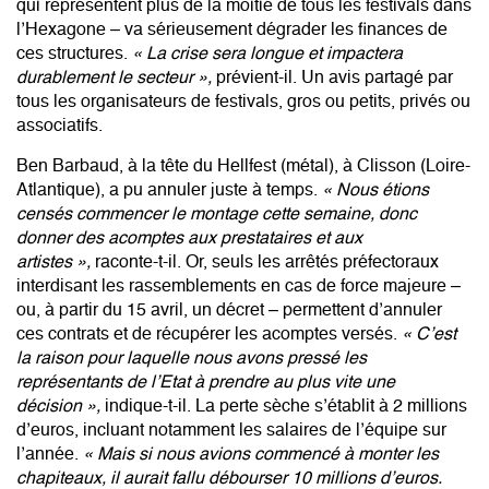
qui représentent plus de la moitié de tous les festivals dans
l’Hexagone – va sérieusement dégrader les finances de
ces structures.
« La crise sera longue et impactera
durablement le secteur »,
prévient-il. Un avis partagé par
tous les organisateurs de festivals, gros ou petits, privés ou
associatifs.
Ben Barbaud, à la tête du Hellfest (métal), à Clisson (Loire-
Atlantique), a pu annuler juste à temps.
« Nous étions
censés commencer le montage cette semaine, donc
donner des acomptes aux prestataires et aux
artistes »,
raconte-t-il. Or, seuls les arrêtés préfectoraux
interdisant les rassemblements en cas de force majeure –
ou, à partir du 15 avril, un décret –
permettent d’annuler
ces contrats et de récupérer les acomptes versés.
« C’est
la raison pour laquelle nous avons pressé les
représentants de l’Etat à prendre au plus vite une
décision »,
indique-t-il. La perte sèche s’établit à 2 millions
d’euros, incluant notamment les salaires de l’équipe sur
l’année.
« Mais si nous avions commencé à monter les
chapiteaux, il aurait fallu débourser 10 millions d’euros.