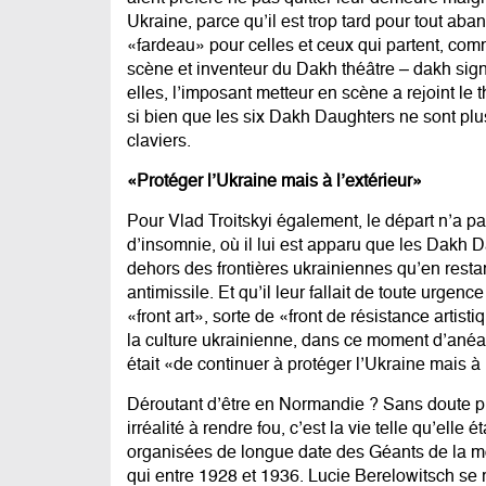
Ukraine, parce qu’il est trop tard pour tout aba
«fardeau» pour celles et ceux qui partent, com
scène et inventeur du Dakh théâtre – dakh signi
elles, l’imposant metteur en scène a rejoint le
si bien que les six Dakh Daughters ne sont pl
claviers.
«Protéger l’Ukraine mais à l’extérieur»
Pour Vlad Troitskyi également, le départ n’a p
d’insomnie, où il lui est apparu que les Dakh 
dehors des frontières ukrainiennes qu’en resta
antimissile. Et qu’il leur fallait de toute urg
«front art», sorte de «front de résistance arti
la culture ukrainienne, dans ce moment d’anéa
était «de continuer à protéger l’Ukraine mais à l’
Déroutant d’être en Normandie ? Sans doute pl
irréalité à rendre fou, c’est la vie telle qu’elle
organisées de longue date des Géants de la mo
qui entre 1928 et 1936. Lucie Berelowitsch se r