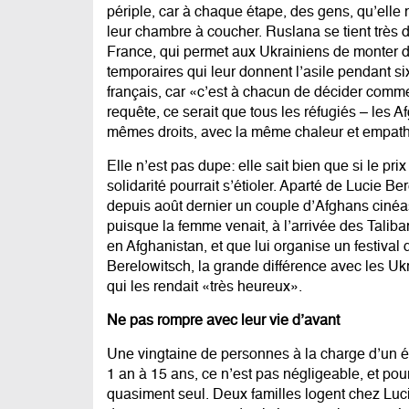
périple, car à chaque étape, des gens, qu’elle
leur chambre à coucher. Ruslana se tient très dr
France, qui permet aux Ukrainiens de monter da
temporaires qui leur donnent l’asile pendant s
français, car «c’est à chacun de décider commen
requête, ce serait que tous les réfugiés – les A
mêmes droits, avec la même chaleur et empath
Elle n’est pas dupe: elle sait bien que si le pri
solidarité pourrait s’étioler. Aparté de Lucie B
depuis août dernier un couple d’Afghans cinéa
puisque la femme venait, à l’arrivée des Talib
en Afghanistan, et que lui organise un festival 
Berelowitsch, la grande différence avec les Ukr
qui les rendait «très heureux».
Ne pas rompre avec leur vie d’avant
Une vingtaine de personnes à la charge d’un é
1 an à 15 ans, ce n’est pas négligeable, et pour
quasiment seul. Deux familles logent chez Luci