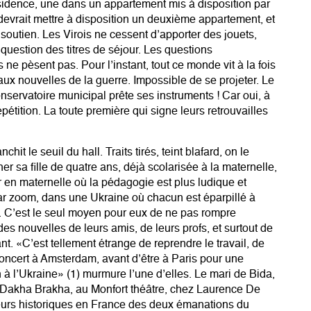
sidence, une dans un appartement mis à disposition par
 devrait mettre à disposition un deuxième appartement, et
u soutien. Les Virois ne cessent d’apporter des jouets,
a question des titres de séjour. Les questions
ne pèsent pas. Pour l’instant, tout ce monde vit à la fois
é aux nouvelles de la guerre. Impossible de se projeter. Le
conservatoire municipal prête ses instruments ! Car oui, à
étition. La toute première qui signe leurs retrouvailles
hit le seuil du hall. Traits tirés, teint blafard, on le
her sa fille de quatre ans, déjà scolarisée à la maternelle,
rer en maternelle où la pédagogie est plus ludique et
par zoom, dans une Ukraine où chacun est éparpillé à
. C’est le seul moyen pour eux de ne pas rompre
es nouvelles de leurs amis, de leurs profs, et surtout de
t. «C’est tellement étrange de reprendre le travail, de
ncert à Amsterdam, avant d’être à Paris pour une
 à l’Ukraine» (1) murmure l’une d’elles. Le mari de Bida,
 Dakha Brakha, au Monfort théâtre, chez Laurence De
urs historiques en France des deux émanations du