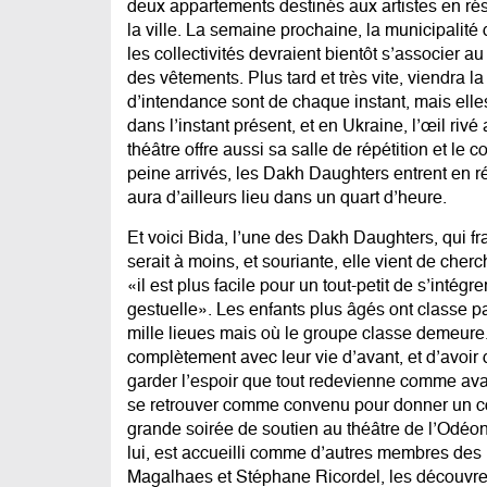
deux appartements destinés aux artistes en ré
la ville. La semaine prochaine, la municipalité
les collectivités devraient bientôt s’associer a
des vêtements. Plus tard et très vite, viendra l
d’intendance sont de chaque instant, mais elles 
dans l’instant présent, et en Ukraine, l’œil riv
théâtre offre aussi sa salle de répétition et le 
peine arrivés, les Dakh Daughters entrent en rép
aura d’ailleurs lieu dans un quart d’heure.
Et voici Bida, l’une des Dakh Daughters, qui franc
serait à moins, et souriante, elle vient de cherc
«il est plus facile pour un tout-petit de s’intég
gestuelle». Les enfants plus âgés ont classe 
mille lieues mais où le groupe classe demeure
complètement avec leur vie d’avant, et d’avoir d
garder l’espoir que tout redevienne comme avan
se retrouver comme convenu pour donner un co
grande soirée de soutien au théâtre de l’Odéon
lui, est accueilli comme d’autres membres des
Magalhaes et Stéphane Ricordel, les découvre