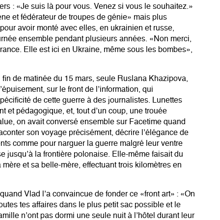
rs : «Je suis là pour vous. Venez si vous le souhaitez.»
cène et fédérateur de troupes de génie» mais plus
our avoir monté avec elles, en ukrainien et russe,
tournée ensemble pendant plusieurs années. «Non merci,
 France. Elle est ici en Ukraine, même sous les bombes»,
en fin de matinée du 15 mars, seule Ruslana Khazipova,
épuisement, sur le front de l’information, qui
écificité de cette guerre à des journalistes. Lunettes
nt et pédagogique, et, tout d’un coup, une trouée
alue, on avait conversé ensemble sur Facetime quand
 raconter son voyage précisément, décrire l’élégance de
nts comme pour narguer la guerre malgré leur ventre
e jusqu’à la frontière polonaise. Elle-même faisait du
a mère et sa belle-mère, effectuant trois kilomètres en
 quand Vlad l’a convaincue de fonder ce «front art» : «On
utes tes affaires dans le plus petit sac possible et le
amille n’ont pas dormi une seule nuit à l’hôtel durant leur