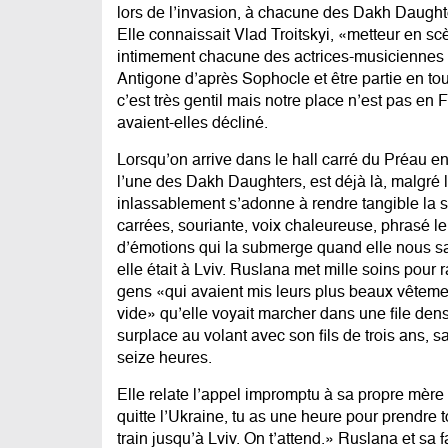
lors de l’invasion, à chacune des Dakh Daughte
Elle connaissait Vlad Troitskyi, «metteur en s
intimement chacune des actrices-musiciennes p
Antigone d’après Sophocle et être partie en 
c’est très gentil mais notre place n’est pas en
avaient-elles décliné.
Lorsqu’on arrive dans le hall carré du Préau 
l’une des Dakh Daughters, est déjà là, malgré l’
inlassablement s’adonne à rendre tangible la sp
carrées, souriante, voix chaleureuse, phrasé le
d’émotions qui la submerge quand elle nous s
elle était à Lviv. Ruslana met mille soins pour
gens «qui avaient mis leurs plus beaux vêteme
vide» qu’elle voyait marcher dans une file dens
surplace au volant avec son fils de trois ans, s
seize heures.
Elle relate l’appel impromptu à sa propre mère
quitte l’Ukraine, tu as une heure pour prendre to
train jusqu’à Lviv. On t’attend.» Ruslana et sa f