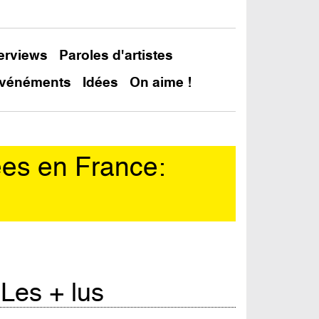
terviews
Paroles d'artistes
vénéments
Idées
On aime !
ées en France:
In
Les + lus