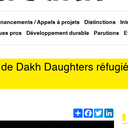
inancements / Appels à projets
Distinctions
In
ues pros
Développement durable
Parutions
E
 de Dakh Daughters réfugi
Share
Facebook
Twitter
Linked