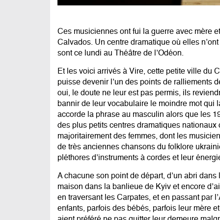
Ces musiciennes ont fui la guerre avec mère et 
Calvados. Un centre dramatique où elles n’ont 
sont ce lundi au Théâtre de l’Odéon.
Et les voici arrivés à Vire, cette petite ville 
puisse devenir l’un des points de ralliements de
oui, le doute ne leur est pas permis, ils reviend
bannir de leur vocabulaire le moindre mot qui l
accorde la phrase au masculin alors que les 19
des plus petits centres dramatiques nationaux d
majoritairement des femmes, dont les musicien
de très anciennes chansons du folklore ukraini
pléthores d’instruments à cordes et leur énergi
A chacune son point de départ, d’un abri dans 
maison dans la banlieue de Kyiv et encore d’ai
en traversant les Carpates, et en passant par 
enfants, parfois des bébés, parfois leur mère 
aient préféré ne pas quitter leur demeure malg