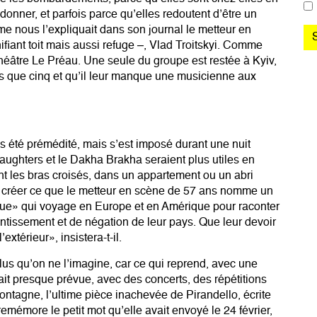
ndonner, et parfois parce qu’elles redoutent d’être un
me nous l’expliquait dans son journal le metteur en
fiant toit mais aussi refuge –, Vlad Troitskyi. Comme
 théâtre Le Préau. Une seule du groupe est restée à Kyiv,
us que cinq et qu’il leur manque une musicienne aux
as été prémédité, mais s’est imposé durant une nuit
Daughters et le Dakha Brakha seraient plus utiles en
nt les bras croisés, dans un appartement ou un abri
ence créer ce que le metteur en scène de 57 ans nomme un
stique» qui voyage en Europe et en Amérique pour raconter
ntissement et de négation de leur pays. Que leur devoir
extérieur», insistera-t-il.
us qu’on ne l’imagine, car ce qui reprend, avec une
 était presque prévue, avec des concerts, des répétitions
ntagne, l’ultime pièce inachevée de Pirandello, écrite
emémore le petit mot qu’elle avait envoyé le 24 février,