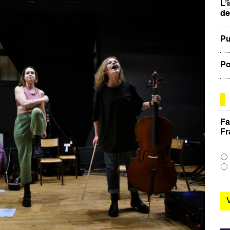
L’
de
Pu
Po
Fa
Fr