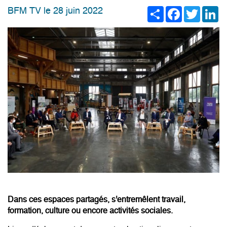
Share
Facebook
Twitter
Li
BFM TV le 28 juin 2022
Dans ces espaces partagés, s'entremêlent travail,
formation, culture ou encore activités sociales.