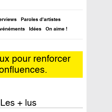
terviews
Paroles d'artistes
vénéments
Idées
On aime !
x pour renforcer
onfluences.
Les + lus