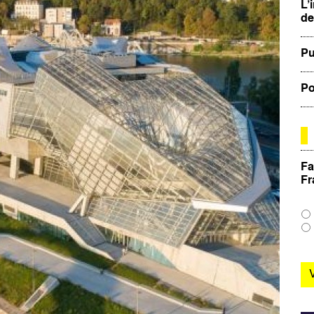
L’
de
Pu
Po
Fa
Fr