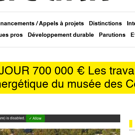
inancements / Appels à projets
Distinctions
In
ues pros
Développement durable
Parutions
E
OUR 700 000 € Les travau
nergétique du musée des C
e) is disabled.
✓ Allow