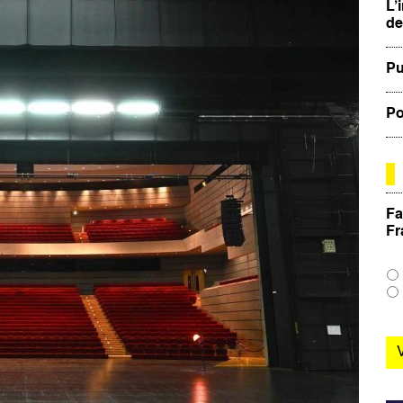
L’
de
Pu
Po
Fa
Fr