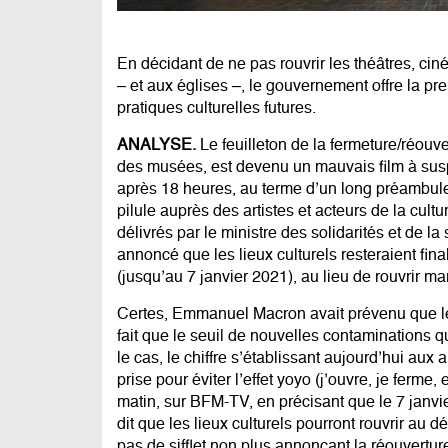
En décidant de ne pas rouvrir les théâtres, ci
– et aux églises –, le gouvernement offre la pre
pratiques culturelles futures.
ANALYSE.
Le feuilleton de la fermeture/réouv
des musées, est devenu un mauvais film à susp
après 18 heures, au terme d’un long préambule «
pilule auprès des artistes et acteurs de la cultu
délivrés par le ministre des solidarités et de la
annoncé que les lieux culturels resteraient f
(jusqu’au 7 janvier 2021), au lieu de rouvrir 
Certes, Emmanuel Macron avait prévenu que le
fait que le seuil de nouvelles contaminations q
le cas, le chiffre s’établissant aujourd’hui aux
prise pour éviter l’effet yoyo (j’ouvre, je ferme,
matin, sur BFM-TV, en précisant que le 7 janvie
dit que les lieux culturels pourront rouvrir au
pas de sifflet non plus annonçant la réouvertur