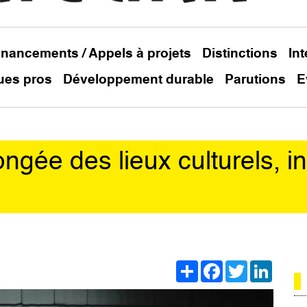
inancements / Appels à projets
Distinctions
In
ues pros
Développement durable
Parutions
E
ngée des lieux culturels, in
Share
Facebook
Twitter
Linked