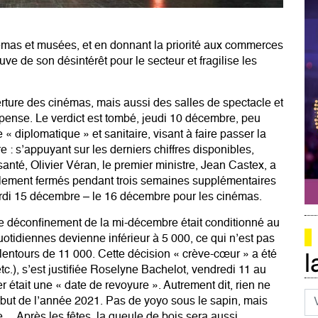
némas et musées, et en donnant la priorité aux commerces
uve de son désintérêt pour le secteur et fragilise les
erture des cinémas, mais aussi des salles de spectacle et
ense. Le verdict est tombé, jeudi 10 décembre, peu
 diplomatique » et sanitaire, visant à faire passer la
re : s’appuyant sur les derniers chiffres disponibles,
 santé, Olivier Véran, le premier ministre, Jean Castex, a
inalement fermés pendant trois semaines supplémentaires
mardi 15 décembre – le 16 décembre pour les cinémas.
 déconfinement de la mi-décembre était conditionné au
uotidiennes devienne inférieur à 5 000, ce qui n’est pas
 alentours de 11 000. Cette décision « crève-cœur » a été
l
 etc.), s’est justifiée Roselyne Bachelot, vendredi 11 au
r était une « date de revoyure ». Autrement dit, rien ne
Co
 début de l’année 2021. Pas de yoyo sous le sapin, mais
e… Après les fêtes, la gueule de bois sera aussi