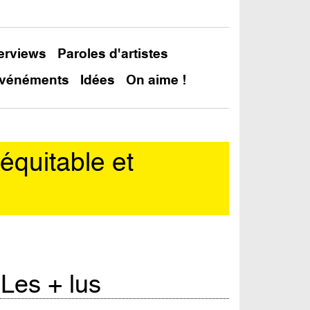
terviews
Paroles d'artistes
vénéments
Idées
On aime !
équitable et
In
Les + lus