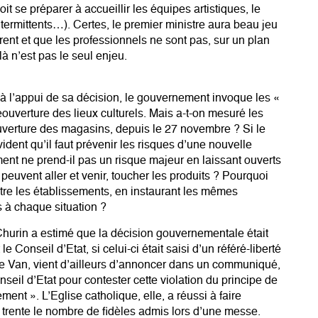
it se préparer à accueillir les équipes artistiques, le
termittents…). Certes, le premier ministre aura beau jeu
nt et que les professionnels ne sont pas, sur un plan
là n’est pas le seul enjeu.
, à l’appui de sa décision, le gouvernement invoque les «
ouverture des lieux culturels. Mais a-t-on mesuré les
uverture des magasins, depuis le 27 novembre ? Si le
 évident qu’il faut prévenir les risques d’une nouvelle
ent ne prend-il pas un risque majeur en laissant ouverts
peuvent aller et venir, toucher les produits ? Pourquoi
ntre les établissements, en instaurant les mêmes
 à chaque situation ?
hurin a estimé que la décision gouvernementale était
 Conseil d’Etat, si celui-ci était saisi d’un référé-liberté
n de Van, vient d’ailleurs d’annoncer dans un communiqué,
nseil d’Etat pour contester cette vio­lation du principe de
ment ». L’Eglise catholique, elle, a réussi à faire
à trente le nombre de fidèles admis lors d’une messe.