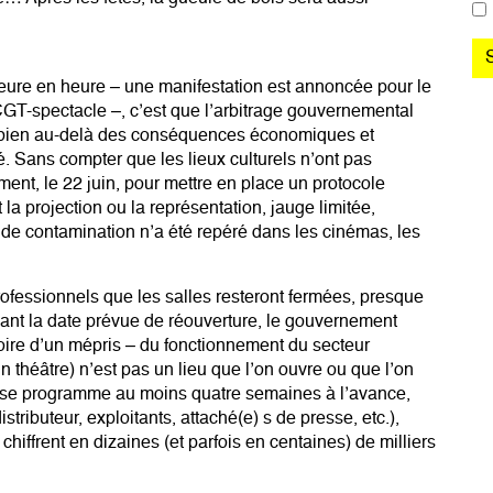
heure en heure – une manifestation est annoncée pour le
 CGT-spectacle –, c’est que l’arbitrage gouvernemental
nts, bien au-delà des conséquences économiques et
sé. Sans compter que les lieux culturels n’ont pas
ent, le 22 juin, pour mettre en place un protocole
la projection ou la représentation, jauge limitée,
er de contamination n’a été repéré dans les cinémas, les
rofessionnels que les salles resteront fermées, presque
vant la date prévue de réouverture, le gouvernement
re d’un mépris – du fonctionnement du secteur
un théâtre) n’est pas un lieu que l’on ouvre ou que l’on
m se programme au moins quatre semaines à l’avance,
tributeur, exploitants, attaché(e) s de presse, etc.),
hiffrent en dizaines (et parfois en centaines) de milliers