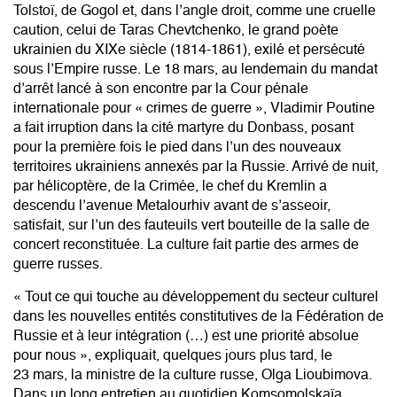
Tolstoï, de Gogol et, dans l’angle droit, comme une cruelle
caution, celui de Taras Chevtchenko, le grand poète
ukrainien du XIXe siècle (1814-1861), exilé et persécuté
sous l’Empire russe. Le 18 mars, au lendemain du mandat
d’arrêt lancé à son encontre par la Cour pénale
internationale pour « crimes de guerre », Vladimir Poutine
a fait irruption dans la cité martyre du Donbass, posant
pour la première fois le pied dans l’un des nouveaux
territoires ukrainiens annexés par la Russie. Arrivé de nuit,
par hélicoptère, de la Crimée, le chef du Kremlin a
descendu l’avenue Metalourhiv avant de s’asseoir,
satisfait, sur l’un des fauteuils vert bouteille de la salle de
concert reconstituée. La culture fait partie des armes de
guerre russes.
« Tout ce qui touche au développement du secteur culturel
dans les nouvelles entités constitutives de la Fédération de
Russie et à leur intégration (…) est une priorité absolue
pour nous », expliquait, quelques jours plus tard, le
23 mars, la ministre de la culture russe, Olga Lioubimova.
Dans un long entretien au quotidien Komsomolskaïa