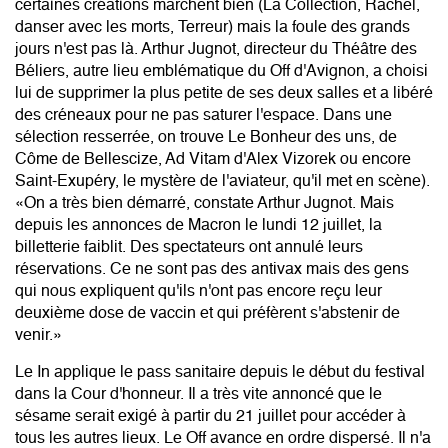
certaines créations marchent bien (La Collection, Rachel,
danser avec les morts, Terreur) mais la foule des grands
jours n'est pas là. Arthur Jugnot, directeur du Théâtre des
Béliers, autre lieu emblématique du Off d'Avignon, a choisi
lui de supprimer la plus petite de ses deux salles et a libéré
des créneaux pour ne pas saturer l'espace. Dans une
sélection resserrée, on trouve Le Bonheur des uns, de
Côme de Bellescize, Ad Vitam d'Alex Vizorek ou encore
Saint-Exupéry, le mystère de l'aviateur, qu'il met en scène).
«On a très bien démarré, constate Arthur Jugnot. Mais
depuis les annonces de Macron le lundi 12 juillet, la
billetterie faiblit. Des spectateurs ont annulé leurs
réservations. Ce ne sont pas des antivax mais des gens
qui nous expliquent qu'ils n'ont pas encore reçu leur
deuxième dose de vaccin et qui préfèrent s'abstenir de
venir.»
Le In applique le pass sanitaire depuis le début du festival
dans la Cour d'honneur. Il a très vite annoncé que le
sésame serait exigé à partir du 21 juillet pour accéder à
tous les autres lieux. Le Off avance en ordre dispersé. Il n'a