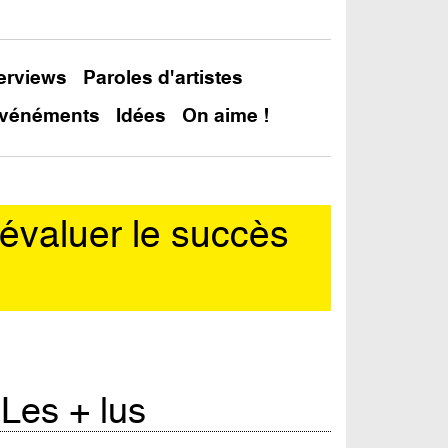
terviews
Paroles d'artistes
vénéments
Idées
On aime !
 évaluer le succès
In
Les + lus