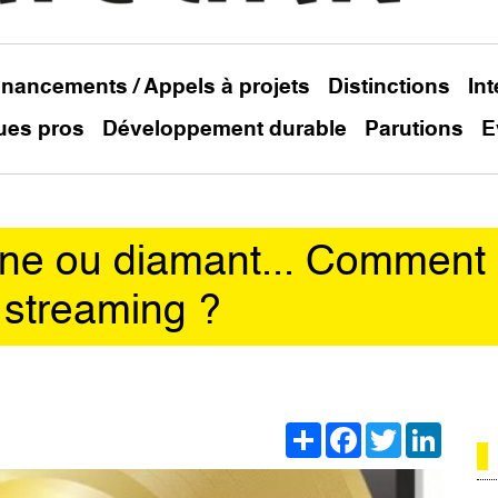
inancements / Appels à projets
Distinctions
In
ues pros
Développement durable
Parutions
E
tine ou diamant... Comment
u streaming ?
Share
Facebook
Twitter
Linked