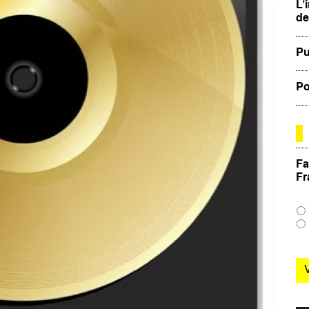
L’
de
Pu
Po
Fa
Fr