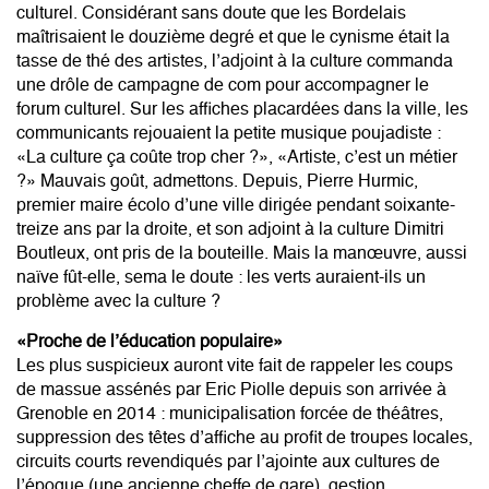
culturel. Considérant sans doute que les Bordelais
maîtrisaient le douzième degré et que le cynisme était la
tasse de thé des artistes, l’adjoint à la culture commanda
une drôle de campagne de com pour accompagner le
forum culturel. Sur les affiches placardées dans la ville, les
communicants rejouaient la petite musique poujadiste :
«La culture ça coûte trop cher ?», «Artiste, c’est un métier
?» Mauvais goût, admettons. Depuis, Pierre Hurmic,
premier maire écolo d’une ville dirigée pendant soixante-
treize ans par la droite, et son adjoint à la culture Dimitri
Boutleux, ont pris de la bouteille. Mais la manœuvre, aussi
naïve fût-elle, sema le doute : les verts auraient-ils un
problème avec la culture ?
«Proche de l’éducation populaire»
Les plus suspicieux auront vite fait de rappeler les coups
de massue assénés par Eric Piolle depuis son arrivée à
Grenoble en 2014 : municipalisation forcée de théâtres,
suppression des têtes d’affiche au profit de troupes locales,
circuits courts revendiqués par l’ajointe aux cultures de
l’époque (une ancienne cheffe de gare), gestion