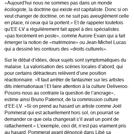
«Aujourd’hui nous ne sommes pas dans un monde
écologiste, la doctrine qui existe est capitaliste. Donc si on
veut changer de doctrine, on ne suit pas aveuglément celle
en place, ni ceux qui la portent.» Et de rappeler toutefois
qu’EE-LV a régulièrement fait appel à des spécialistes
«pas forcément en poste», comme Aurore Evain qui a fait
émerger la notion de «matrimoine» ou Jean-Michel Lucas
qui a dessiné les contours des «droits culturels».
Sur le débat d’idées, deux sujets sont symptomatiques du
malaise. La valorisation des scènes locales d’abord, qui
pour certains détracteurs relèvent d’une position
réactionnaire. «Il faut arrêter de fantasmer sur les artistes
dits internationaux ! Et faire attention à la culture Deliveroo.
Posons-nous au contraire la question de l’ancrage»,
estime ainsi Bruno Paternot, de la commission culture
d’EE-LV. «Si on prend au hasard un artiste comme Joël
Pommerat qui est actuellement hors sol, on pourrait se
demander ce que cela changerait s’il avait un point de
rattachement.» L’exemple, ceci dit, n’est pas vraiment pris
au hasard, Pommerat ayant dénoncé dans Libé sa