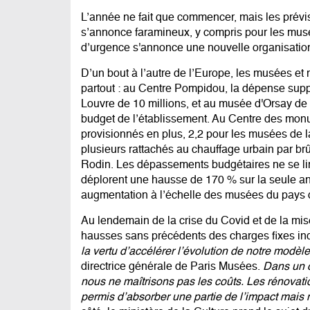
L’année ne fait que commencer, mais les prévis
s’annonce faramineux, y compris pour les musé
d’urgence s'annonce une nouvelle organisatio
D’un bout à l’autre de l’Europe, les musées et
partout : au Centre Pompidou, la dépense supp
Louvre de 10 millions, et au musée d'Orsay de 
budget de l’établissement. Au Centre des monu
provisionnés en plus, 2,2 pour les musées de la 
plusieurs rattachés au chauffage urbain par b
Rodin. Les dépassements budgétaires ne se li
déplorent une hausse de 170 % sur la seule a
augmentation à l’échelle des musées du pays d
Au lendemain de la crise du Covid et de la mi
hausses sans précédents des charges fixes inq
la vertu d’accélérer l’évolution de notre modè
directrice générale de Paris Musées.
Dans un c
nous ne maîtrisons pas les coûts. Les rénova
permis d’absorber une partie de l’impact mais n