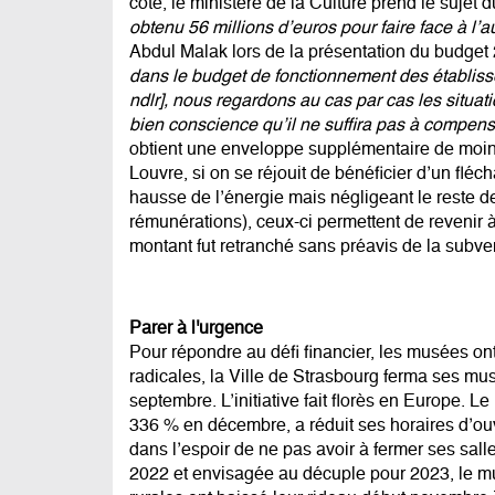
côté, le ministère de la Culture prend le sujet 
obtenu 56 millions d’euros pour faire face à l’
Abdul Malak lors de la présentation du budget
dans le budget de fonctionnement des établiss
ndlr], nous regardons au cas par cas les situatio
bien conscience qu’il ne suffira pas à compen
obtient une enveloppe supplémentaire de moins
Louvre, si on se réjouit de bénéficier d’un flé
hausse de l’énergie mais négligeant le reste d
rémunérations), ceux-ci permettent de revenir
montant fut retranché sans préavis de la subv
Parer à l'urgence
Pour répondre au défi financier, les musées ont
radicales, la Ville de Strasbourg ferma ses mu
septembre. L’initiative fait florès en Europe. L
336 % en décembre, a réduit ses horaires d’ouv
dans l’espoir de ne pas avoir à fermer ses salle
2022 et envisagée au décuple pour 2023, le m