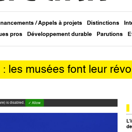
inancements / Appels à projets
Distinctions
In
ues pros
Développement durable
Parutions
E
: les musées font leur révo
e) is disabled.
✓ Allow
L’
de