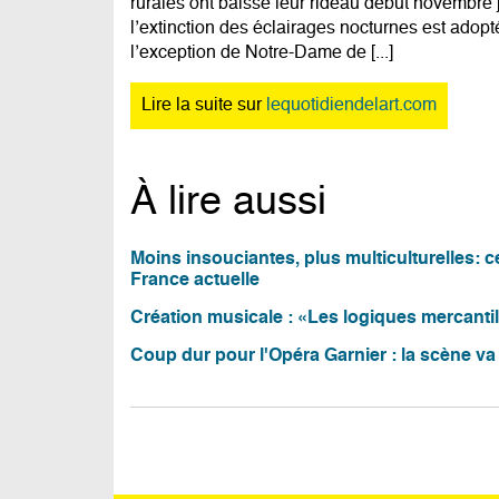
rurales ont baissé leur rideau début novembre j
l’extinction des éclairages nocturnes est adop
l’exception de Notre-Dame de [...]
Lire la suite sur
lequotidiendelart.com
À lire aussi
Moins insouciantes, plus multiculturelles: 
France actuelle
Création musicale : «Les logiques mercantil
Coup dur pour l'Opéra Garnier : la scène va