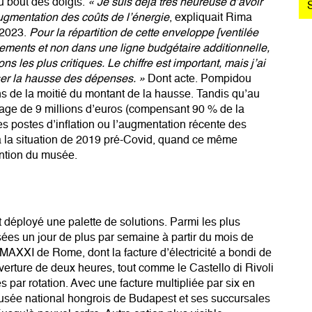
du bout des doigts.
« Je suis déjà très heureuse d’avoir
augmentation des coûts de l’énergie
, expliquait Rima
 2023.
Pour la répartition de cette enveloppe [ventilée
ements et non dans une ligne budgétaire additionnelle,
ns les plus critiques. Le chiffre est important, mais j’ai
ser la hausse des dépenses. »
Dont acte. Pompidou
 de la moitié du montant de la hausse. Tandis qu’au
chage de 9 millions d’euros (compensant 90 % de la
es postes d’inflation ou l’augmentation récente des
 à la situation de 2019 pré-Covid, quand ce même
ention du musée.
 déployé une palette de solutions. Parmi les plus
sées un jour de plus par semaine à partir du mois de
e MAXXI de Rome, dont la facture d’électricité a bondi de
erture de deux heures, tout comme le Castello di Rivoli
s par rotation. Avec une facture multipliée par six en
usée national hongrois de Budapest et ses succursales