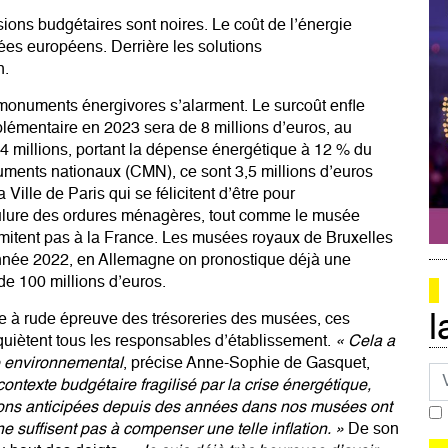
ions budgétaires sont noires. Le coût de l’énergie
es européens. Derrière les solutions
n.
 monuments énergivores s’alarment. Le surcoût enfle
lémentaire en 2023 sera de 8 millions d’euros, au
4 millions, portant la dépense énergétique à 12 % du
ments nationaux (CMN), ce sont 3,5 millions d’euros
Ville de Paris qui se félicitent d’être pour
rûlure des ordures ménagères, tout comme le musée
mitent pas à la France. Les musées royaux de Bruxelles
nnée 2022, en Allemagne on pronostique déjà une
e 100 millions d’euros.
l
se à rude épreuve des trésoreries des musées, ces
uiètent tous les responsables d’établissement.
« Cela a
le environnemental
, précise Anne-Sophie de Gasquet,
Co
ontexte budgétaire fragilisé par la crise énergétique,
tions anticipées depuis des années dans nos musées ont
e suffisent pas à compenser une telle inflation. »
De son