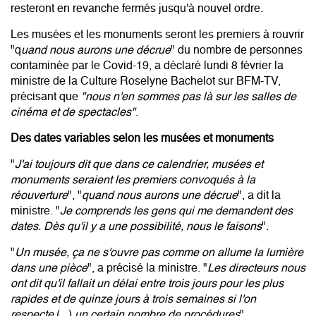
resteront en revanche fermés jusqu'à nouvel ordre.
Les musées et les monuments seront les premiers à rouvrir
"q
uand nous aurons une décrue
" du nombre de personnes
contaminée par le Covid-19, a déclaré lundi 8 février la
ministre de la Culture Roselyne Bachelot sur BFM-TV,
précisant que
"nous n'en sommes pas là sur les salles de
cinéma et de spectacles"
.
Des dates variables selon les musées et monuments
"
J'ai toujours dit que dans ce calendrier, musées et
monuments seraient les premiers convoqués à la
réouverture
", "
quand nous aurons une décrue
", a dit la
ministre. "
Je comprends les gens qui me demandent des
dates. Dès qu'il y a une possibilité, nous le faisons
".
"
Un musée, ça ne s'ouvre pas comme on allume la lumière
dans une pièce
", a précisé la ministre. "
Les directeurs nous
ont dit qu'il fallait un délai entre trois jours pour les plus
rapides et de quinze jours à trois semaines si l'on
respecte
(...)
un certain nombre de procédures
".