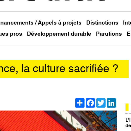
inancements / Appels à projets
Distinctions
In
ues pros
Développement durable
Parutions
E
ce, la culture sacrifiée ?
Share
Facebook
Twitter
Linked
L’
de