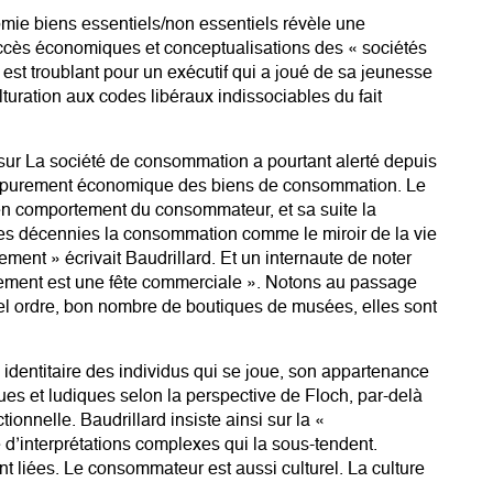
mie biens essentiels/non essentiels révèle une
uccès économiques et conceptualisations des « sociétés
st troublant pour un exécutif qui a joué de sa jeunesse
ulturation aux codes libéraux indissociables du fait
sur La société de consommation a pourtant alerté depuis
re purement économique des biens de consommation. Le
le en comportement du consommateur, et sa suite la
s décennies la consommation comme le miroir de la vie
ment » écrivait Baudrillard. Et un internaute de noter
nement est une fête commerciale ». Notons au passage
el ordre, bon nombre de boutiques de musées, elles sont
 identitaire des individus qui se joue, son appartenance
iques et ludiques selon la perspective de Floch, par-delà
onnelle. Baudrillard insiste ainsi sur la «
d’interprétations complexes qui la sous-tendent.
nt liées. Le consommateur est aussi culturel. La culture