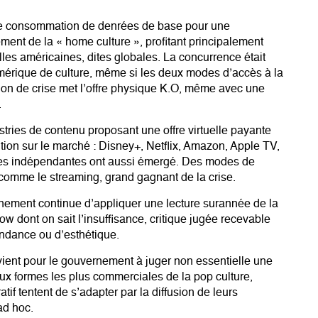
 de consommation de denrées de base pour une
ement de la « home culture », profitant principalement
lles américaines, dites globales. La concurrence était
 numérique de culture, même si les deux modes d’accès à la
ion de crise met l’offre physique K.O, même avec une
.
stries de contenu proposant une offre virtuelle payante
sition sur le marché : Disney+, Netflix, Amazon, Apple TV,
mes indépendantes ont aussi émergé. Des modes de
 comme le streaming, grand gagnant de la crise.
rnement continue d’appliquer une lecture surannée de la
w dont on sait l’insuffisance, critique jugée recevable
cendance ou d’esthétique.
vient pour le gouvernement à juger non essentielle une
aux formes les plus commerciales de la pop culture,
tif tentent de s’adapter par la diffusion de leurs
ad hoc.