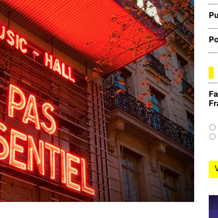
Pu
Po
Fa
Fr