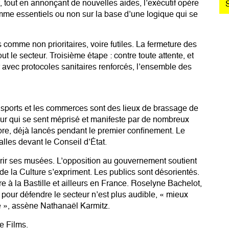
 tout en annonçant de nouvelles aides, l’exécutif opère
omme essentiels ou non sur la base d’une logique qui se
 comme non prioritaires, voire futiles. La fermeture des
ut le secteur. Troisième étape : contre toute attente, et
r avec protocoles sanitaires renforcés, l’ensemble des
ransports et les commerces sont des lieux de brassage de
eur qui se sent méprisé et manifeste par de nombreux
re, déjà lancés pendant le premier confinement. Le
alles devant le Conseil d’État.
vrir ses musées. L’opposition au gouvernement soutient
e la Culture s’expriment. Les publics sont désorientés.
 à la Bastille et ailleurs en France. Roselyne Bachelot,
ue pour défendre le secteur n’est plus audible, « mieux
e », assène Nathanaël Karmitz.
e Films.