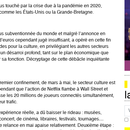
plus touché par la crise due à la pandémie en 2020,
 comme les États-Unis ou la Grande-Bretagne.
 plus subventionnée du monde et malgré l’annonce en
’euros cependant jugé insuffisant, a opéré en cette fin
es pour la culture, en privilégiant les autres secteurs
un désarroi profond, tant sur le plan économique que
r sa fonction. Décryptage de cette débâcle inquiétante
remier confinement, de mars à mai, le secteur culture est
pendant que l’action de Netflix flambe à Wall Street et
l
se les 20 millions de joueurs connectés simultanément,
r trafic.
Co
expérience réelle, a dû baisser le rideau : musées,
oncert, de cinéma, libraires, festivals, tournages…
e relance en mai apaise relativement. Deuxième étape :