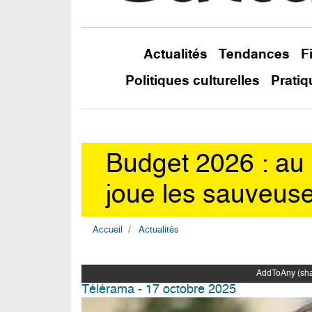
Actualités
Tendances
F
Politiques culturelles
Pratiq
Budget 2026 : au 
joue les sauveuse
Accueil
Actualités
AddToAny (shar
Télérama - 17 octobre 2025