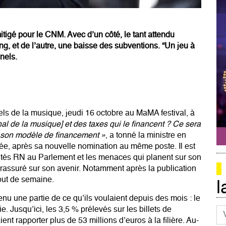
mitigé pour le CNM. Avec d’un côté, le tant attendu
ng, et de l’autre, une baisse des subventions. “Un jeu à
nels.
els de la musique, jeudi 16 octobre au MaMA festival, à
l de la musique] et des taxes qui le financent ? Ce sera
r son modèle de financement »
, a tonné la ministre en
ntrée, après sa nouvelle nomination au même poste. Il est
putés RN au Parlement et les menaces qui planent sur son
e rassuré sur son avenir. Notamment après la publication
ut de semaine.
l
tenu une partie de
ce qu’ils voulaient depuis des mois
: le
Co
ie. Jusqu’ici, les 3,5 % prélevés sur les billets de
nt rapporter plus de 53 millions d’euros à la filière. Au-