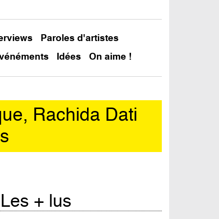
terviews
Paroles d'artistes
vénéments
Idées
On aime !
que, Rachida Dati
es
Les + lus