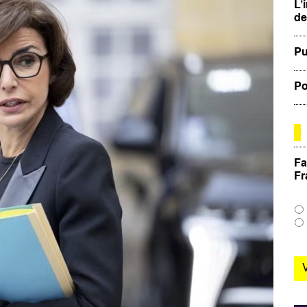
L’
de
Pu
Po
Fa
Fr