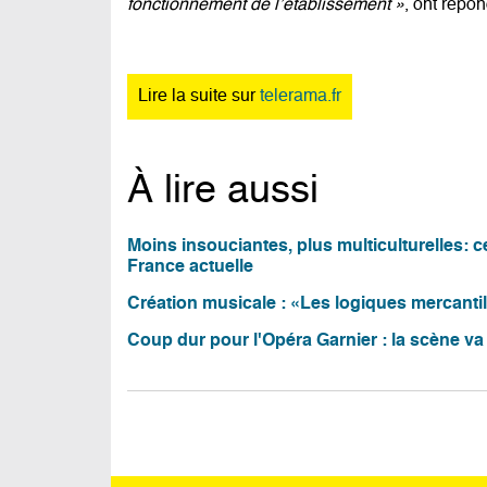
fonctionnement de l’établissement »
, ont répon
Lire la suite sur
telerama.fr
À lire aussi
Moins insouciantes, plus multiculturelles: 
France actuelle
Création musicale : «Les logiques mercantil
Coup dur pour l'Opéra Garnier : la scène va