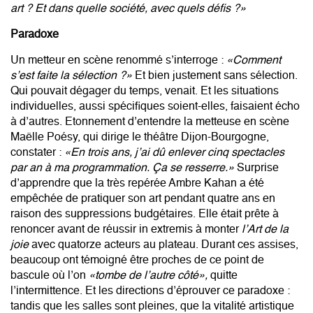
art ? Et dans quelle société, avec quels défis ?»
Paradoxe
Un metteur en scène renommé s’interroge :
«Comment
s’est faite la sélection ?»
Et bien justement sans sélection.
Qui pouvait dégager du temps, venait. Et les situations
individuelles, aussi spécifiques soient-elles, faisaient écho
à d’autres. Etonnement d’entendre la metteuse en scène
Maëlle Poésy, qui dirige le théâtre Dijon-Bourgogne,
constater :
«En trois ans, j’ai dû enlever cinq spectacles
par an à ma programmation. Ça se resserre.»
Surprise
d’apprendre que la très repérée Ambre Kahan a été
empêchée de pratiquer son art pendant quatre ans en
raison des suppressions budgétaires. Elle était prête à
renoncer avant de réussir in extremis à monter
l’Art de la
joie
avec quatorze acteurs au plateau. Durant ces assises,
beaucoup ont témoigné être proches de ce point de
bascule où l’on
«tombe de l’autre côté»,
quitte
l’intermittence. Et les directions d’éprouver ce paradoxe :
tandis que les salles sont pleines, que la vitalité artistique