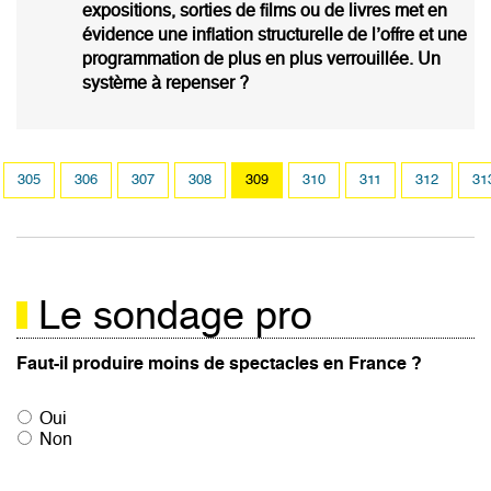
expositions, sorties de films ou de livres met en
évidence une inflation structurelle de l’offre et une
programmation de plus en plus verrouillée. Un
système à repenser ?
Pagination
Page
305
Page
306
Page
307
Page
308
Page
309
Page
310
Page
311
Page
312
Pa
31
courante
Le sondage pro
Faut-il produire moins de spectacles en France ?
Oui
Non