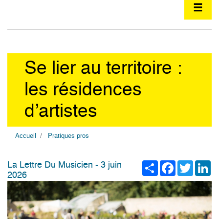
Se lier au territoire :
les résidences
d’artistes
Accueil
Pratiques pros
Share
Facebook
Twitter
Li
La Lettre Du Musicien - 3 juin
2026