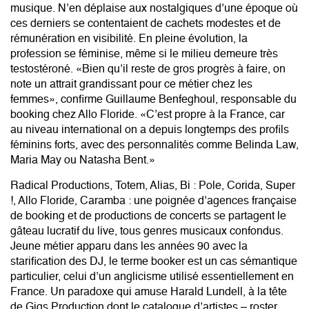
musique. N’en déplaise aux nostalgiques d’une époque où
ces derniers se contentaient de cachets modestes et de
rémunération en visibilité. En pleine évolution, la
profession se féminise, même si le milieu demeure très
testostéroné. «Bien qu’il reste de gros progrès à faire, on
note un attrait grandissant pour ce métier chez les
femmes», confirme Guillaume Benfeghoul, responsable du
booking chez Allo Floride. «C’est propre à la France, car
au niveau international on a depuis longtemps des profils
féminins forts, avec des personnalités comme Belinda Law,
Maria May ou Natasha Bent.»
Radical Productions, Totem, Alias, Bi : Pole, Corida, Super
!, Allo Floride, Caramba : une poignée d’agences française
de booking et de productions de concerts se partagent le
gâteau lucratif du live, tous genres musicaux confondus.
Jeune métier apparu dans les années 90 avec la
starification des DJ, le terme booker est un cas sémantique
particulier, celui d’un anglicisme utilisé essentiellement en
France. Un paradoxe qui amuse Harald Lundell, à la tête
de Gigs Production dont le catalogue d’artistes – roster