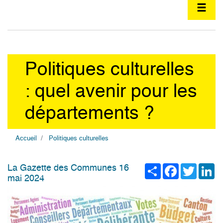
Politiques culturelles
: quel avenir pour les
départements ?
Accueil
Politiques culturelles
Share
Facebook
Twitter
Li
La Gazette des Communes 16
mai 2024