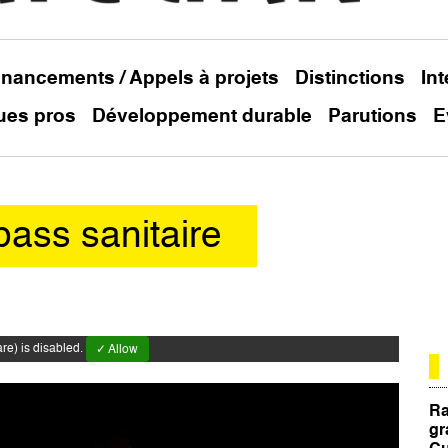
inancements / Appels à projets
Distinctions
In
ues pros
Développement durable
Parutions
E
pass sanitaire
e) is disabled.
✓ Allow
Ra
gr