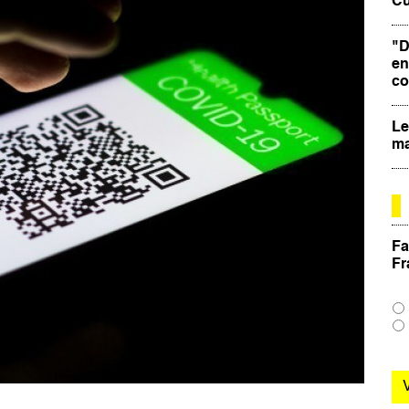
Cu
"D
en
co
Le
ma
Fa
Fr