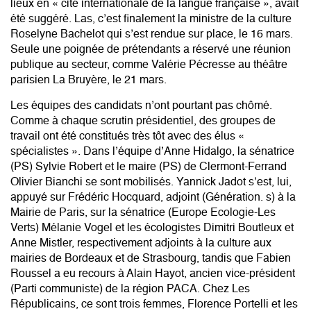
lieux en « cité internationale de la langue française », avait
été suggéré. Las, c’est finalement la ministre de la culture
Roselyne Bachelot qui s’est rendue sur place, le 16 mars.
Seule une poignée de prétendants a réservé une réunion
publique au secteur, comme Valérie Pécresse au théâtre
parisien La Bruyère, le 21 mars.
Les équipes des candidats n’ont pourtant pas chômé.
Comme à chaque scrutin présidentiel, des groupes de
travail ont été constitués très tôt avec des élus «
spécialistes ». Dans l’équipe d’Anne Hidalgo, la sénatrice
(PS) Sylvie Robert et le maire (PS) de Clermont-Ferrand
Olivier Bianchi se sont mobilisés. Yannick Jadot s’est, lui,
appuyé sur Frédéric Hocquard, adjoint (Génération. s) à la
Mairie de Paris, sur la sénatrice (Europe Ecologie-Les
Verts) Mélanie Vogel et les écologistes Dimitri Boutleux et
Anne Mistler, respectivement adjoints à la culture aux
mairies de Bordeaux et de Strasbourg, tandis que Fabien
Roussel a eu recours à Alain Hayot, ancien vice-président
(Parti communiste) de la région PACA. Chez Les
Républicains, ce sont trois femmes, Florence Portelli et les