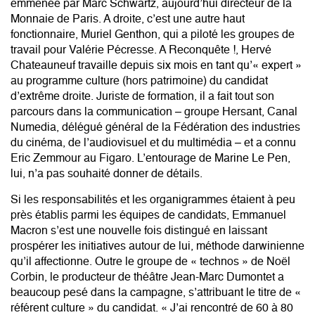
emmenée par Marc Schwartz, aujourd’hui directeur de la
Monnaie de Paris. A droite, c’est une autre haut
fonctionnaire, Muriel Genthon, qui a piloté les groupes de
travail pour Valérie Pécresse. A Reconquête !, Hervé
Chateauneuf travaille depuis six mois en tant qu’« expert »
au programme culture (hors patrimoine) du candidat
d’extrême droite. Juriste de formation, il a fait tout son
parcours dans la communication – groupe Hersant, Canal
Numedia, délégué général de la Fédération des industries
du cinéma, de l’audiovisuel et du multimédia – et a connu
Eric Zemmour au Figaro. L’entourage de Marine Le Pen,
lui, n’a pas souhaité donner de détails.
Si les responsabilités et les organigrammes étaient à peu
près établis parmi les équipes de candidats, Emmanuel
Macron s’est une nouvelle fois distingué en laissant
prospérer les initiatives autour de lui, méthode darwinienne
qu’il affectionne. Outre le groupe de « technos » de Noël
Corbin, le producteur de théâtre Jean-Marc Dumontet a
beaucoup pesé dans la campagne, s’attribuant le titre de «
référent culture » du candidat. « J’ai rencontré de 60 à 80