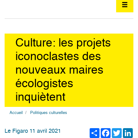
Culture: les projets
iconoclastes des
nouveaux maires
écologistes
inquiètent
Accueil
Politiques culturelles
Share
Facebook
Twitter
Li
Le Figaro 11 avril 2021