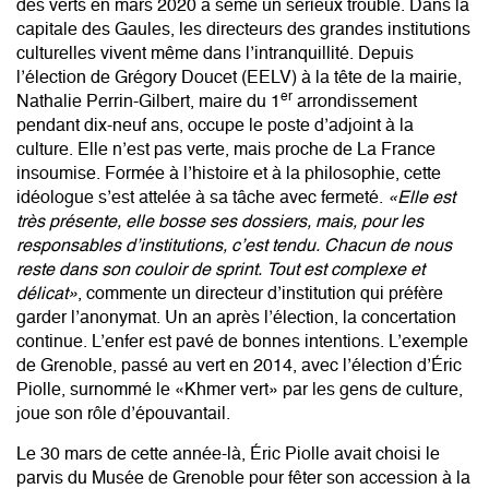
des verts en mars 2020 a semé un sérieux trouble. Dans la
capitale des Gaules, les directeurs des grandes institutions
culturelles vivent même dans l’intranquillité. Depuis
l’élection de Grégory Doucet (EELV) à la tête de la mairie,
er
Nathalie Perrin-Gilbert, maire du 1
arrondissement
pendant dix-neuf ans, occupe le poste d’adjoint à la
culture. Elle n’est pas verte, mais proche de La France
insoumise. Formée à l’histoire et à la philosophie, cette
idéologue s’est attelée à sa tâche avec fermeté.
«Elle est
très présente, elle bosse ses dossiers, mais, pour les
responsables d’institutions, c’est tendu. Chacun de nous
reste dans son couloir de sprint. Tout est complexe et
délicat»
, commente un directeur d’institution qui préfère
garder l’anonymat. Un an après l’élection, la concertation
continue. L’enfer est pavé de bonnes intentions. L’exemple
de Grenoble, passé au vert en 2014, avec l’élection d’Éric
Piolle, surnommé le «Khmer vert» par les gens de culture,
joue son rôle d’épouvantail.
Le 30 mars de cette année-là, Éric Piolle avait choisi le
parvis du Musée de Grenoble pour fêter son accession à la