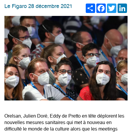
Share
Facebook
Twitter
Li
Le Figaro 28 décembre 2021
Orelsan, Julien Doré, Eddy de Pretto en tête déplorent les
nouvelles mesures sanitaires qui met à nouveau en
difficulté le monde de la culture alors que les meetings