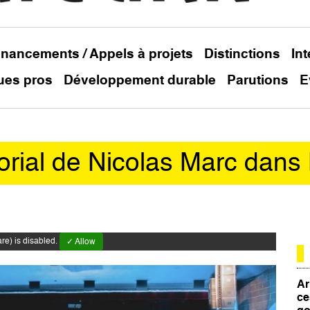
inancements / Appels à projets
Distinctions
In
ues pros
Développement durable
Parutions
E
éditorial de Nicolas Marc dan
e) is disabled.
✓ Allow
Ar
ce