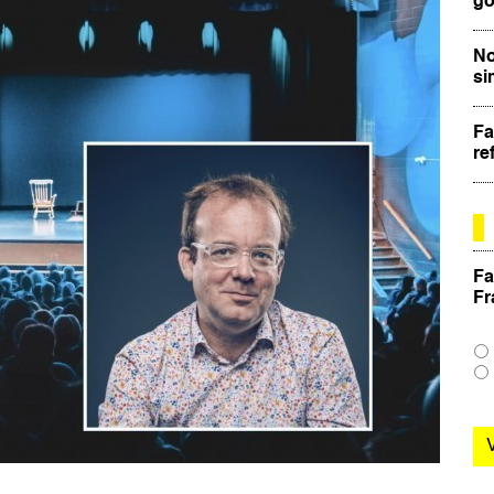
go
No
si
Fa
re
Fa
Fr