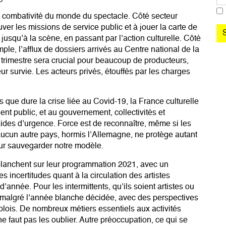
a combativité du monde du spectacle. Côté secteur
ver les missions de service public et à jouer la carte de
r jusqu’à la scène, en passant par l’action culturelle. Côté
ple, l’afflux de dossiers arrivés au Centre national de la
rimestre sera crucial pour beaucoup de producteurs,
eur survie. Les acteurs privés, étouffés par les charges
is que dure la crise liée au Covid-19, la France culturelle
ent public, et au gouvernement, collectivités et
aides d’urgence. Force est de reconnaître, même si les
ucun autre pays, hormis l’Allemagne, ne protège autant
pour sauvegarder notre modèle.
 planchent sur leur programmation 2021, avec un
es incertitudes quant à la circulation des artistes
’année. Pour les intermittents, qu’ils soient artistes ou
, malgré l’année blanche décidée, avec des perspectives
ois. De nombreux métiers essentiels aux activités
 ne faut pas les oublier. Autre préoccupation, ce qui se