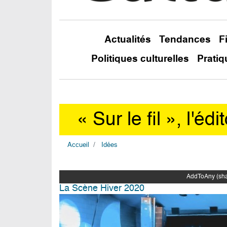
Actualités
Tendances
F
Politiques culturelles
Pratiq
« Sur le fil », l'
Accueil
Idées
AddToAny (shar
La Scène Hiver 2020