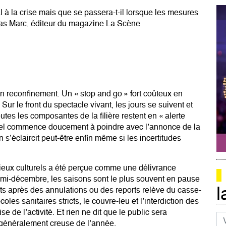
al à la crise mais que se passera-t-il lorsque les mesures
as Marc, éditeur du magazine La Scène
un reconfinement. Un « stop and go » fort coûteux en
ur le front du spectacle vivant, les jours se suivent et
utes les composantes de la filière restent en « alerte
nnel commence doucement à poindre avec l’annonce de la
n s’éclaircit peut-être enfin même si les incertitudes
ieux culturels a été perçue comme une délivrance
la mi-décembre, les saisons sont le plus souvent en pause
l
s après des annulations ou des reports relève du casse-
oles sanitaires stricts, le couvre-feu et l’interdiction des
de l’activité. Et rien ne dit que le public sera
Co
 généralement creuse de l’année.