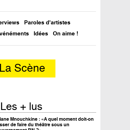
terviews
Paroles d'artistes
vénéments
Idées
On aime !
s La Scène
Les + lus
iane Mnouchkine : «A quel moment doit-on
sser de faire du théâtre sous un