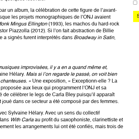
r un album, la célébration de cette figure de l’avant-
isque les projets monographiques de l’ONJ avaient
onk Mingus Ellington
(1993), les machos du hard-rock
r Piazzolla (2012). Si l’on fait abstraction de Billie
le a signés furent interprétés dans
Broadway in Satin
,
musiques improvisées, il y a en a quand même et,
vaine Hélary.
Mais si l’on regarde le passé, on voit bien
s chanteuses. »
Une exposition, « Exceptionn-elle ? La
s proposée aux lieux qui programment l’ONJ et sa
é de célébrer le legs de Carla Bley puisqu’il apparaît
t joué dans ce secteur a été composé par des femmes.
vec Sylvaine Hélary. Avec un sens du collectif
 dans
With Carla
au profit du saxophoniste, clarinettiste et
ment les arrangements lui ont été confiés, mais trois de