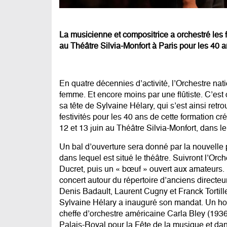
La musicienne et compositrice a orchestré les f
au Théâtre Silvia-Monfort à Paris pour les 40 a
En quatre décennies d’activité, l’Orchestre nat
femme. Et encore moins par une flûtiste. C’est 
sa tête de Sylvaine Hélary, qui s’est ainsi retr
festivités pour les 40 ans de cette formation cr
12 et 13 juin au Théâtre Silvia-Monfort, dans l
Un bal d’ouverture sera donné par la nouvelle
dans lequel est situé le théâtre. Suivront l’Orc
Ducret, puis un « bœuf » ouvert aux amateurs
concert autour du répertoire d’anciens direct
Denis Badault, Laurent Cugny et Franck Tortiller
Sylvaine Hélary a inauguré son mandat. Un ho
cheffe d’orchestre américaine Carla Bley (193
Palais-Royal pour la Fête de la musique et dan