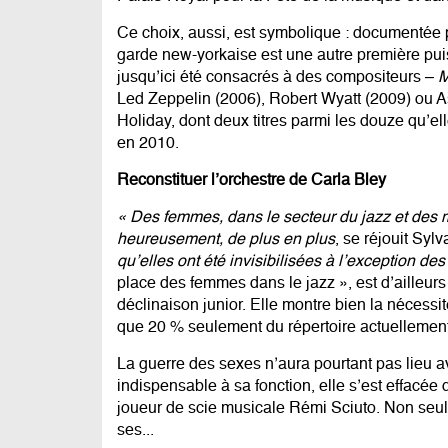
Ce choix, aussi, est symbolique : documentée pa
garde new-yorkaise est une autre première pu
jusqu’ici été consacrés à des compositeurs –
M
Led Zeppelin (2006), Robert Wyatt (2009) ou Asto
Holiday, dont deux titres parmi les douze qu’el
en 2010.
Reconstituer l’orchestre de Carla Bley
« Des femmes, dans le secteur du jazz et des 
heureusement, de plus en plus
, se réjouit Syl
qu’elles ont été invisibilisées à l’exception de
place des femmes dans le jazz », est d’ailleur
déclinaison junior. Elle montre bien la nécessit
que 20 % seulement du répertoire actuellemen
La guerre des sexes n’aura pourtant pas lieu a
indispensable à sa fonction, elle s’est effacée
joueur de scie musicale Rémi Sciuto. Non seule
ses...