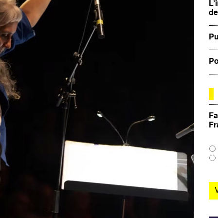
L’
de
Pu
Po
Fa
Fr