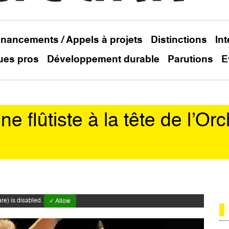
inancements / Appels à projets
Distinctions
In
ues pros
Développement durable
Parutions
E
ne flûtiste à la tête de l’Or
e) is disabled.
✓ Allow