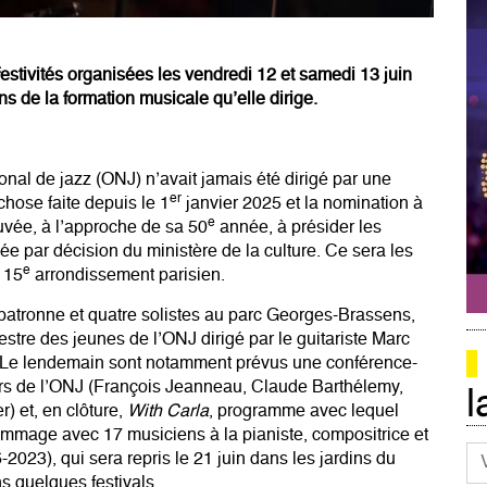
estivités organisées les vendredi 12 et samedi 13 juin
ns de la formation musicale qu’elle dirige.
ional de jazz (ONJ) n’avait jamais été dirigé par une
er
chose faite depuis le 1
janvier 2025 et la nomination à
e
ouvée, à l’approche de sa 50
année, à présider les
éée par décision du ministère de la culture. Ce sera les
e
e 15
arrondissement parisien.
 patronne et quatre solistes au parc Georges-Brassens,
hestre des jeunes de l’ONJ dirigé par le guitariste Marc
. Le lendemain sont notamment prévus une conférence-
eurs de l’ONJ (François Jeanneau, Claude Barthélemy,
l
) et, en clôture,
With Carla
, programme avec lequel
mmage avec 17 musiciens à la pianiste,
compositrice et
Co
6-2023)
, qui sera repris le 21 juin dans les jardins du
s quelques festivals.