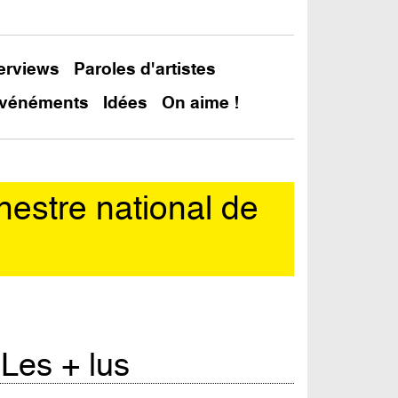
terviews
Paroles d'artistes
vénéments
Idées
On aime !
chestre national de
Les + lus