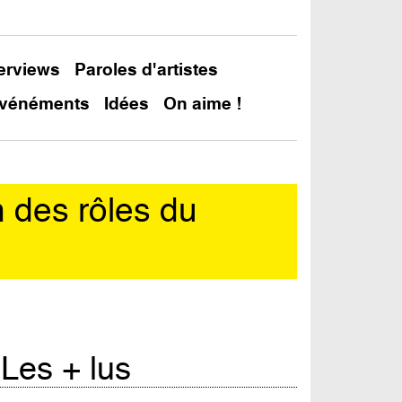
terviews
Paroles d'artistes
vénéments
Idées
On aime !
n des rôles du
Les + lus