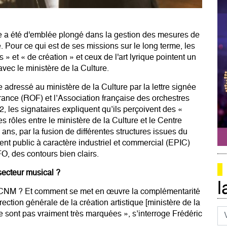
e a été d'emblée plongé dans la gestion des mesures de
ire. Pour ce qui est de ses missions sur le long terme, les
» et « de création » et ceux de l'art lyrique pointent un
avec le ministère de la Culture.
ge adressé au ministère de la Culture par la lettre signée
ance (ROF) et l’Association française des orchestres
, les signataires expliquent qu’ils perçoivent des «
s rôles entre le ministère de la Culture et le Centre
ans, par la fusion de différentes structures issues du
nt public à caractère industriel et commercial (EPIC)
O, des contours bien clairs.
secteur musical ?
l
du CNM ? Et comment se met en œuvre la complémentarité
rection générale de la création artistique [ministère de la
Co
 ne sont pas vraiment très marquées », s’interroge Frédéric