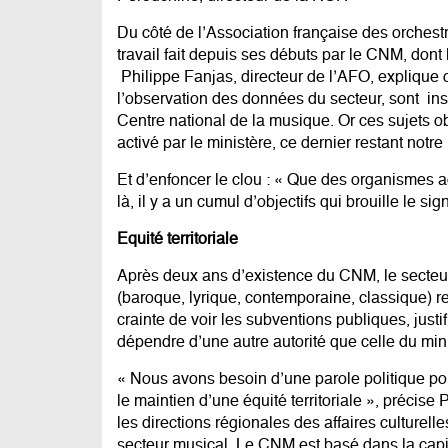
Du côté de l’Association française des orchestr
travail fait depuis ses débuts par le CNM, don
Philippe Fanjas, directeur de l’AFO, explique 
l’observation des données du secteur, sont inst
Centre national de la musique. Or ces sujets obl
activé par le ministère, ce dernier restant notre 
Et d’enfoncer le clou : « Que des organismes 
là, il y a un cumul d’objectifs qui brouille le s
Equité territoriale
Après deux ans d’existence du CNM, le secteur
(baroque, lyrique, contemporaine, classique) res
crainte de voir les subventions publiques, justi
dépendre d’une autre autorité que celle du mini
« Nous avons besoin d’une parole politique pour 
le maintien d’une équité territoriale », précise 
les directions régionales des affaires culturelle
secteur musical. Le CNM est basé dans la capital