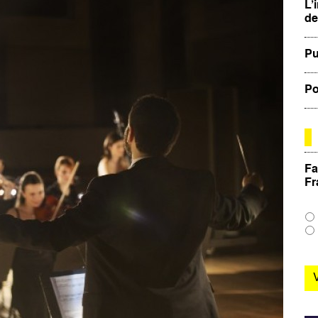
L’
de
Pu
Po
Fa
Fr