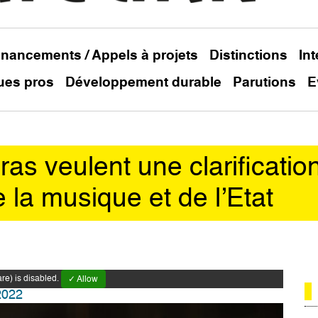
inancements / Appels à projets
Distinctions
In
ues pros
Développement durable
Parutions
E
as veulent une clarificatio
 la musique et de l’Etat
e) is disabled.
✓ Allow
2022