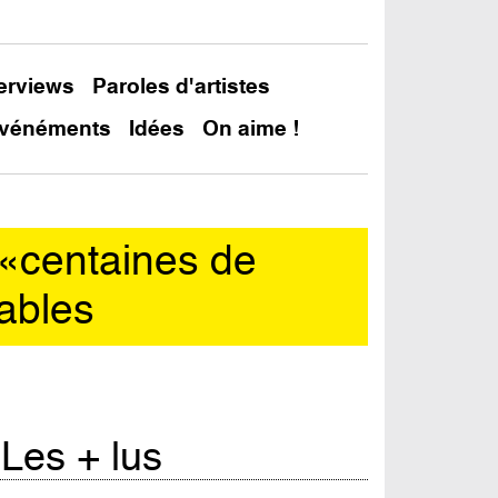
terviews
Paroles d'artistes
vénéments
Idées
On aime !
 «centaines de
iables
Les + lus