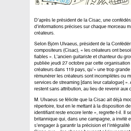
D’après le président de la Cisac, une confédér
d’informations précises sur chaque morceau mus
créateurs.
Selon Björn Ulvaeus, président de la Confédéra
compositeurs (Cisac), « les créateurs ont bes
fiables ». L’ancien guitariste et chanteur du g
publiée jeudi 27 octobre par cette organisation
créateurs dans 119 pays, qu’« une trop grande 
rémunérer les créateurs sont incomplètes ou 
services de streaming [dans leur catalogue] ». 
restent sans attribution, au lieu de revenir aux c
M. Ulvaeus se félicite que la Cisac ait déjà m
répertoire, tout en le mettant à la disposition 
identifiant reste encore lente », regrette-t-il. 
britannique qui, dans une campagne, a invité e
s’engager à garantir la précision et l’intégral