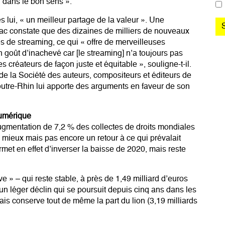
 dans le bon sens ».
ès lui, « un meilleur partage de la valeur ». Une
sac constate que des dizaines de milliers de nouveaux
es de streaming, ce qui « offre de merveilleuses
 goût d’inachevé car [le streaming] n’a toujours pas
es créateurs de façon juste et équitable », souligne-t-il.
e la Société des auteurs, compositeurs et éditeurs de
outre-Rhin lui apporte des arguments en faveur de son
numérique
ugmentation de 7,2 % des collectes de droits mondiales
u mieux mais pas encore un retour à ce qui prévalait
met en effet d’inverser la baisse de 2020, mais reste
ve » – qui reste stable, à près de 1,49 milliard d’euros
 un léger déclin qui se poursuit depuis cinq ans dans les
 mais conserve tout de même la part du lion (3,19 milliards