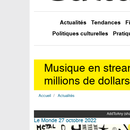
Actualités
Tendances
F
Politiques culturelles
Pratiq
Musique en stream
millions de dolla
Accueil
Actualités
AddToAny (shar
Le Monde 27 octobre 2022