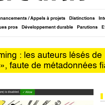
inancements / Appels à projets
Distinctions
In
ues pros
Développement durable
Parutions
E
ing : les auteurs lésés de
rs», faute de métadonnées f
e) is disabled.
✓ Allow