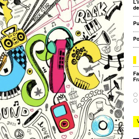
L’
de
Pu
Po
Fa
Fr