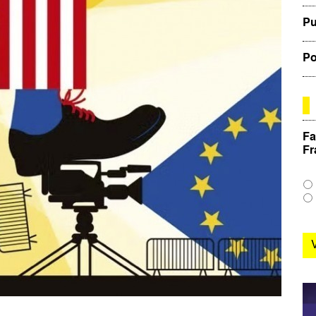
Pu
Po
Fa
Fr