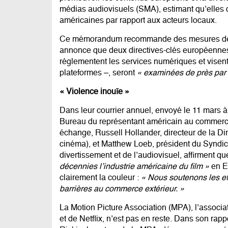
médias audiovisuels (SMA), estimant qu’elles 
américaines par rapport aux acteurs locaux.
Ce mémorandum recommande des mesures de ré
annonce que deux directives-clés européennes, l
réglementent les services numériques et visen
plateformes –, seront
« examinées de près par 
« Violence inouïe »
Dans leur courrier annuel, envoyé le 11 mars à
Bureau du représentant américain au commerce,
échange, Russell Hollander, directeur de la Dir
cinéma), et Matthew Loeb, président du Syndica
divertissement et de l’audiovisuel, affirment q
décennies l’industrie américaine du film »
en E
clairement la couleur :
« Nous soutenons les eff
barrières au commerce extérieur. »
La Motion Picture Association (MPA), l’associa
et de Netflix, n’est pas en reste. Dans son ra