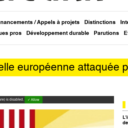
inancements / Appels à projets
Distinctions
In
ues pros
Développement durable
Parutions
E
relle européenne attaquée p
e) is disabled.
✓ Allow
L’
de