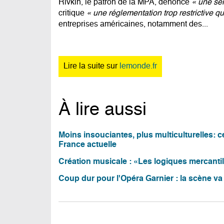
Rivkin, le patron de la MPA, dénonce
« une sér
critique
« une réglementation trop restrictive 
entreprises américaines, notamment des...
Lire la suite sur
lemonde.fr
À lire aussi
Moins insouciantes, plus multiculturelles: 
France actuelle
Création musicale : «Les logiques mercantil
Coup dur pour l'Opéra Garnier : la scène va