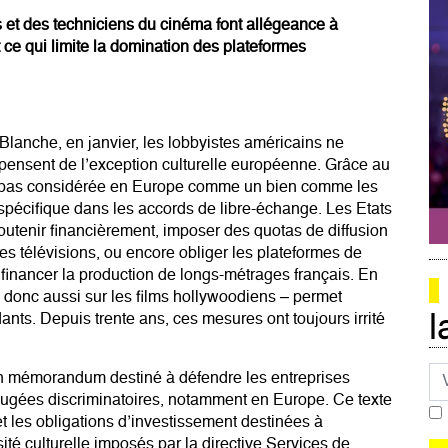
s et des techniciens du cinéma font allégeance à
ut ce qui limite la domination des plateformes
Blanche, en janvier
, les lobbyistes américains ne
s pensent de l’exception culturelle européenne. Grâce au
est pas considérée en Europe comme un bien comme les
t spécifique dans les accords de libre-échange. Les Etats
utenir financièrement, imposer des quotas de diffusion
s télévisions, ou encore obliger les plateformes de
financer la production de longs-métrages français. En
 donc aussi sur les films hollywoodiens – permet
l
ants. Depuis trente ans, ces mesures ont toujours irrité
Co
 un mémorandum destiné à défendre les entreprises
 jugées discriminatoires, notamment en Europe. Ce texte
et les obligations d’investissement destinées à
té culturelle imposés par la directive Services de