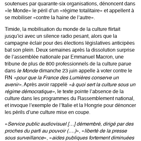
soutenues par quarante-six organisations, dénoncent dans
«le Monde» le péril d’un «régime totalitaire» et appellent à
se mobiliser «contre la haine de l’autre».
Timide, la mobilisation du monde de la culture flirtait
jusqu’ici avec un silence radio pesant, alors que la
campagne éclair pour des élections législatives anticipées
bat son plein. Deux semaines après la dissolution surprise
de l’assemblée nationale par Emmanuel Macron,
une
tribune de plus de 800 professionnels de la culture
parue
dans
le Monde
dimanche 23 juin appelle à voter contre le
RN
«pour que la France des Lumières conserve un
avenir».
Après avoir rappelé
«à quoi sert la culture sous un
régime démocratique»,
le texte pointe l’absence de la
culture dans les programmes du Rassemblement national,
et invoque l’exemple de l’Italie et la Hongrie pour dénoncer
les périls d’une culture mise en coupe.
«
Service public audiovisuel […] démembré, dirigé par des
proches du parti au pouvoir (….)
», «
liberté de la presse
sous surveillance
», «
aides publiques fortement diminuées