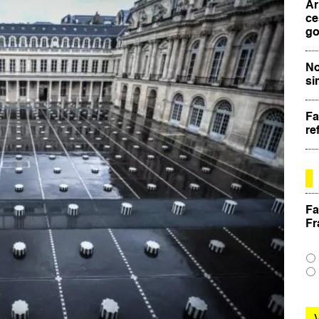
Ar
ce
go
No
si
Fa
re
Fa
Fr