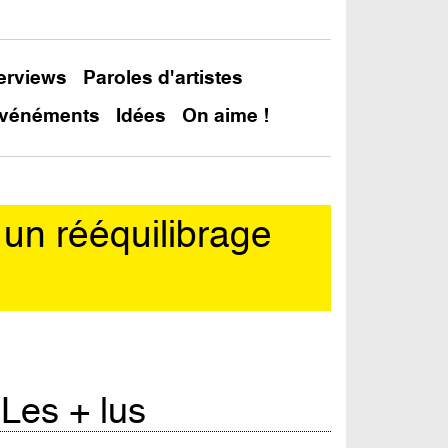
terviews
Paroles d'artistes
vénéments
Idées
On aime !
r un rééquilibrage
Les + lus