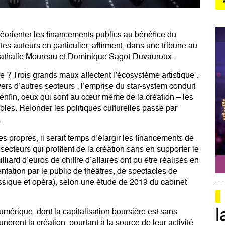
éorienter les financements publics au bénéfice du
es-auteurs en particulier, affirment, dans une tribune au
Nathalie Moureau et Dominique Sagot-Duvauroux.
ure ? Trois grands maux affectent l’écosystème artistique :
vers d’autres secteurs ; l’emprise du star-system conduit
; enfin, ceux qui sont au cœur même de la création – les
ables. Refonder les politiques culturelles passe par
.
s propres, il serait temps d’élargir les financements de
s secteurs qui profitent de la création sans en supporter le
lliard d’euros de chiffre d’affaires ont pu être réalisés en
entation par le public de théâtres, de spectacles de
ssique et opéra), selon une étude de 2019 du cabinet
l
mérique, dont la capitalisation boursière est sans
rent la création, pourtant à la source de leur activité.