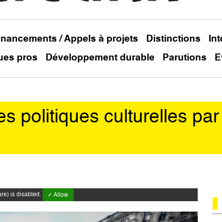
inancements / Appels à projets
Distinctions
In
ues pros
Développement durable
Parutions
E
les politiques culturelles pa
e) is disabled.
✓ Allow