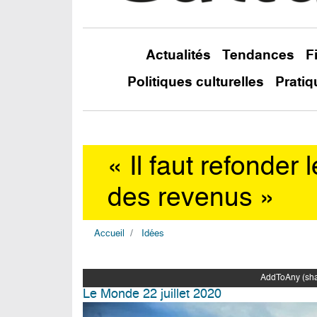
Actualités
Tendances
F
Politiques culturelles
Pratiq
« Il faut refonder 
des revenus »
Accueil
Idées
AddToAny (shar
Le Monde 22 juillet 2020