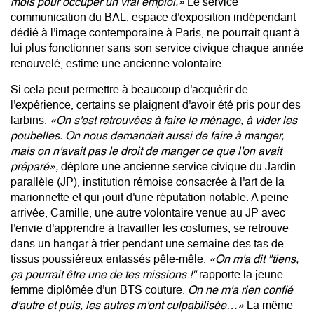
mois pour occuper un vrai emploi.»
Le service
communication du BAL, espace d'exposition indépendant
dédié à l'image contemporaine à Paris, ne pourrait quant à
lui plus fonctionner sans son service civique chaque année
renouvelé, estime une ancienne volontaire.
Si cela peut permettre à beaucoup d'acquérir de
l'expérience, certains se plaignent d'avoir été pris pour des
larbins.
«On s'est retrouvées à faire le ménage, à vider les
poubelles. On nous demandait aussi de faire à manger,
mais on n'avait pas le droit de manger ce que l'on avait
préparé»,
déplore une ancienne service civique du Jardin
parallèle (JP), institution rémoise consacrée à l'art de la
marionnette et qui jouit d'une réputation notable. A peine
arrivée, Camille, une autre volontaire venue au JP avec
l'envie d'apprendre à travailler les costumes, se retrouve
dans un hangar à trier pendant une semaine des tas de
tissus poussiéreux entassés pêle-mêle.
«On m'a dit "tiens,
ça pourrait être une de tes missions !"
rapporte la jeune
femme diplômée d'un BTS couture.
On ne m'a rien confié
d'autre et puis, les autres m'ont culpabilisée…»
La même