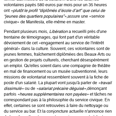
volontaires payés 580 euros par mois pour un 35 heures
ont
«plutôt le profil “diplômés d’école d’art” que celui de
“jeunes des quartiers populaires”»,
assure une «service
civique» de Manifesta, elle-même en master.
Pendant plusieurs mois,
Libération
a recueilli près d'une
trentaine de témoignages, qui font part d'un véritable
dévoiement de cet «engagement au service de l'intérêt
général» dans la culture. Souvent, ces volontaires sont de
jeunes femmes, fraîchement diplômées des Beaux-Arts ou
en gestion de projets culturels, cherchant désespérément
un emploi. Qu'elles soient dans une compagnie de théâtre
en mal de financement ou un musée subventionné, leurs
missions de volontariat ressemblent souvent à la fiche de
poste d'un salarié. La plupart vont jusqu'à parler de
«travail
dissimulé»
ou de
«salariat précaire déguisé»,
dénonçant
parfois
«heures supplémentaires non payées»
et tâches ne
correspondant pas à la philosophie du service civique. En
effet, certaines se sont retrouvées à faire du nettoyage ou
du service au bar. Et la conjoncture actuelle n'annonce rien